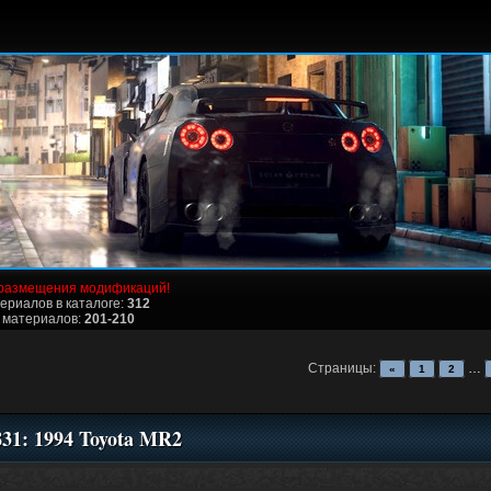
размещения модификаций!
ериалов в каталоге:
312
 материалов:
201-210
Страницы:
…
«
1
2
831: 1994 Toyota MR2