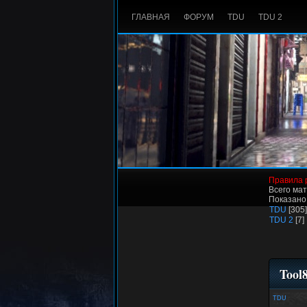
ГЛАВНАЯ
ФОРУМ
TDU
TDU 2
Правила 
Всего мат
Показано
TDU
[305]
TDU 2
[7]
Tool
TDU