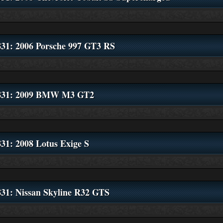
831: 2006 Porsche 997 GT3 RS
831: 2009 BMW M3 GT2
831: 2008 Lotus Exige S
831: Nissan Skyline R32 GTS