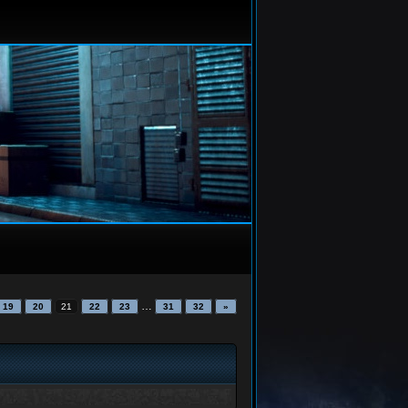
…
19
20
21
22
23
31
32
»