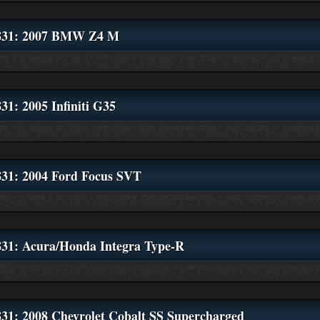
831: 2007 BMW Z4 M
31: 2005 Infiniti G35
831: 2004 Ford Focus SVT
831: Acura/Honda Integra Type-R
831: 2008 Chevrolet Cobalt SS Supercharged