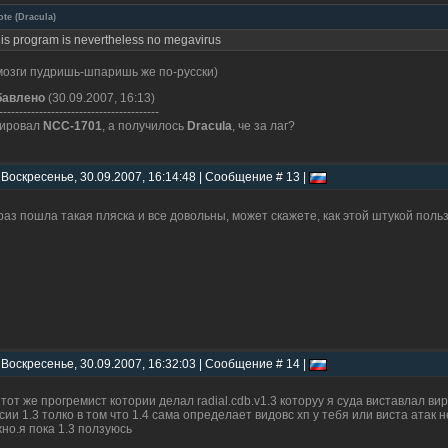
ote
(
Dracula
)
his program is nevertheless no megavirus
мозги пудришь-шпаришь же по-русски)
бавлено
(30.09.2007, 16:13)
----------------------------------------
тировал
NCC-1701
, а получилось
Dracula
, че за лаг?
 Воскресенье, 30.09.2007, 16:14:48 | Сообщение # 13 |
раз пошла такая пляска и все довольны, может скажете, как этой штукой пол
 Воскресенье, 30.09.2007, 16:32:03 | Сообщение # 14 |
 тот же прогремист котории делал radial.cdb.v1.3 которуу я суда виставлал ви
сии 1.3 толко в том что 1.4 сама определает видовс хп у тебя или виста атак н
но.я пока 1.3 ползуюсь