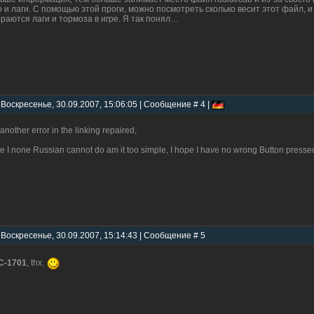
о и лаги. С помощью этой проги, можно посмотреть сколько весит этот файл, 
раются лаги и тормоза в игре. Я так понял…
 Воскресенье, 30.09.2007, 15:06:05 | Сообщение # 4 |
l another error in the linking repaired,
re I none Russian cannot do am it too simple, I hope I have no wrong Button press
 Воскресенье, 30.09.2007, 15:14:43 | Сообщение # 5
C-1701
, thx.