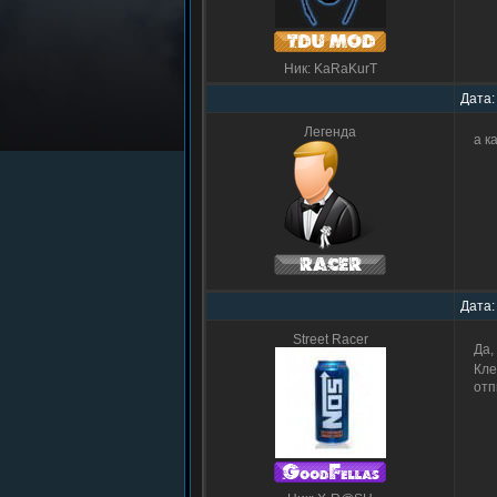
Ник: KaRaKurT
Дата:
Легенда
а к
Дата:
Street Racer
Да,
Кле
от