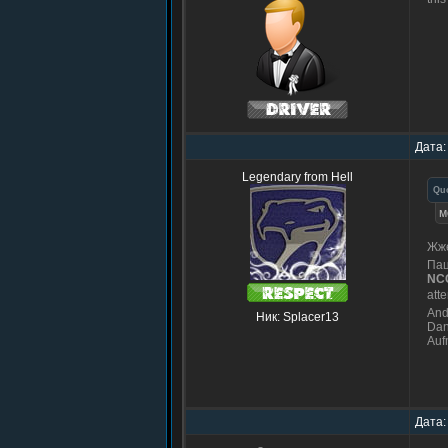
Дата:
Legendary from Hell
Qu
м
Жже
Пац
NC
atte
And
Ник: Splacer13
Dan
Auf
Дата: