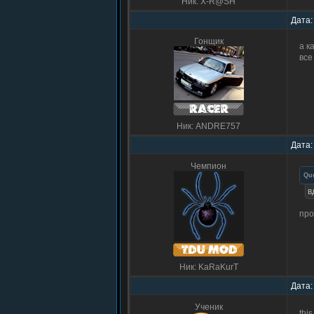
Ник: X-R@SH
Дата:
Гонщик
а к
все
Ник: ANDRE757
Дата:
Чемпион
Qu
в
про
Ник: KaRaKurT
Дата:
Ученик
thi