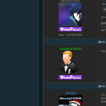
Заноза в попе
Qu
t
че 
До
-----
ци
Ник: ^LK^[RUS]78
Дата:
FanatO ALONSO
Ну 
Дата:
[ARMD]
это
вер
мож