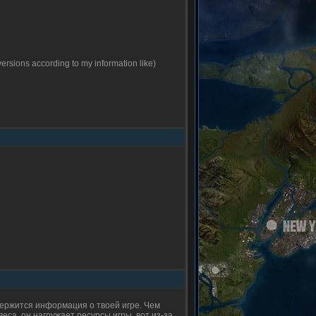
versions according to my information like)
одержится информация о твоей игре. Чем
еса, он нагружает ресурсы игры, вот из-за