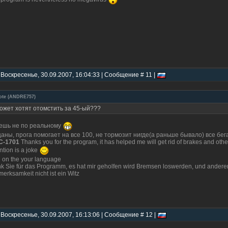
 Воскресенье, 30.09.2007, 16:04:33 | Сообщение # 11 |
ote
(
ANDRE757
)
ожет хотят отомстить за 45-ый???
шь не по реальному
аны, прога помогает на все 100, не тормозит нигде(а раньше бывало) все бега
C-1701
Thanks you for the program, it has helped me will get rid of brakes and oth
ntion is a joke
 on the your language
k Sie für das Programm, es hat mir geholfen wird Bremsen loswerden, und anderer
merksamkeit nicht ist ein Witz
 Воскресенье, 30.09.2007, 16:13:06 | Сообщение # 12 |