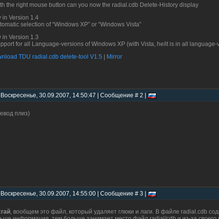
ith the right mouse button can you now the radial.cdb Delete-History display
 in Version 1.4
utomatic selection of “Windows XP” or “Windows Vista”
 in Version 1.3
upport for all Language-versions of Windows XP (with Vista, he/it is in all language-
nload TDU radial.cdb delete-tool V1.5
|
Mirror
 Воскресенье, 30.09.2007, 14:50:47 | Сообщение # 2 |
евод плиз)
 Воскресенье, 30.09.2007, 14:55:00 | Сообщение # 3 |
гай
, вообщем это файл, который удаляет глюки и лаги. В файле radial.cdb с
ьше информация, тем больше занимает место файл radial/cdb и из-за своего в