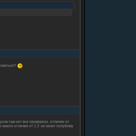
ьзоваться?
русов там нет все проверено .отличие от
е какого отличия от 1.3 .но качат полубому