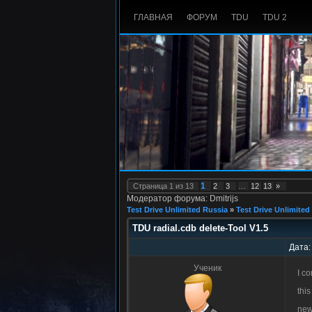
ГЛАВНАЯ
ФОРУМ
TDU
TDU 2
1
Страница
1
из
13
2
3
…
12
13
»
Модератор форума: Dmitrijs
Test Drive Unlimited Russia
»
Test Drive Unlimited
TDU radial.cdb delete-Tool V1.5
Дата:
Ученик
I c
thi
new