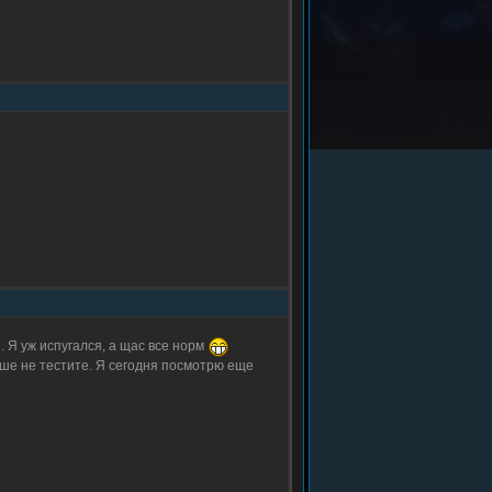
. Я уж испугался, а щас все норм
ше не тестите. Я сегодня посмотрю еще