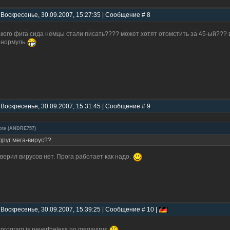
 Воскресенье, 30.09.2007, 15:27:35 | Сообщение # 8
акого фига сида немцы стали писать???? может хотят отомстить за 45-ый??? в
 нормуль
 Воскресенье, 30.09.2007, 15:31:45 | Сообщение # 9
ote
(
ANDRE757
)
друг мега-вирус??
верил вирусов нет. Прога работает как надо.
 Воскресенье, 30.09.2007, 15:39:25 | Сообщение # 10 |
s program is nevertheless no megavirus