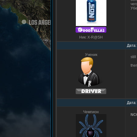
чег
Убе
Ник: X-R@SH
Дата:
Ученик
stil
the
Дата:
Чемпион
NC