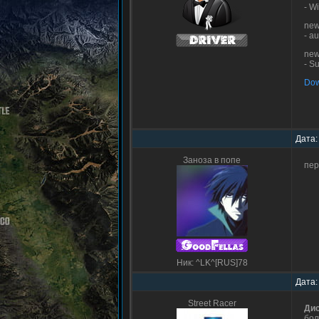
- W
new
- a
new
- S
Dow
Дата:
Заноза в попе
пер
Ник: ^LK^[RUS]78
Дата:
Street Racer
Дис
бол