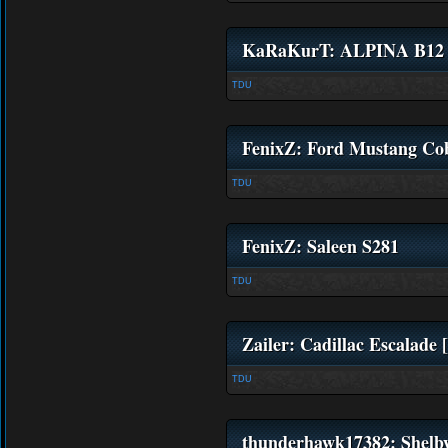
KaRaKurT: ALPINA B12 
TDU
FenixZ: Ford Mustang Co
TDU
FenixZ: Saleen S281
TDU
Zailer: Cadillac Escalade [
TDU
thunderhawk17382: Shelb