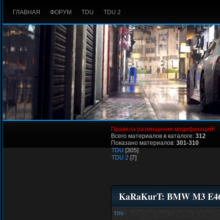
ГЛАВНАЯ
ФОРУМ
TDU
TDU 2
Правила размещения модификаций!
Всего материалов в каталоге:
312
Показано материалов:
301-310
TDU
[305]
TDU 2
[7]
KaRaKurT: BMW M3 E46
TDU