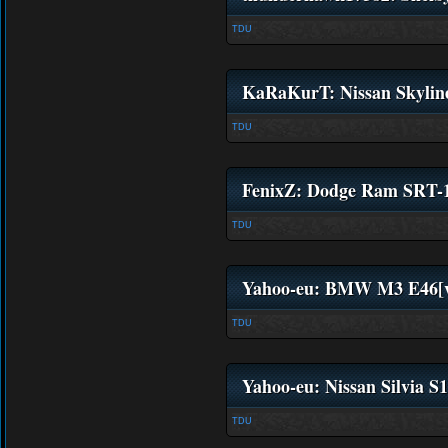
TDU
KaRaKurT: Nissan Skylin
TDU
FenixZ: Dodge Ram SRT-
TDU
Yahoo-eu: BMW M3 E46[v
TDU
Yahoo-eu: Nissan Silvia S
TDU