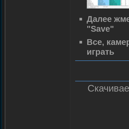
Далее жме
"Save"
Все, каме
играть
Скачива