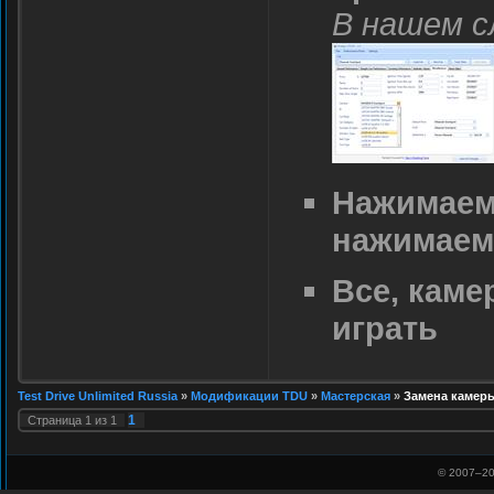
В нашем сл
Нажимаем 
нажимаем 
Все, каме
играть
Test Drive Unlimited Russia
»
Модификации TDU
»
Мастерская
»
Замена камер
1
Страница
1
из
1
© 2007–
20