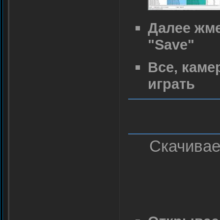
Далее жме
"Save"
Все, каме
играть
Скачива