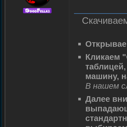
Скачивае
Открывае
Кликаем "
таблицей
машину, н
В нашем сл
Далее вни
выпадающи
стандартн