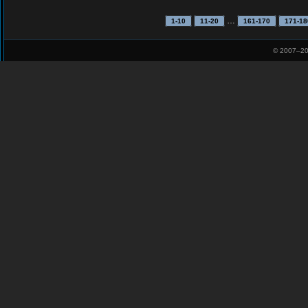
…
1-10
11-20
161-170
171-18
© 2007–
20