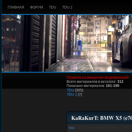
ГЛАВНАЯ
ФОРУМ
TDU
TDU 2
Правила размещения модификаций!
Всего материалов в каталоге:
312
Показано материалов:
181-190
TDU
[305]
TDU 2
[7]
KaRaKurT: BMW X5 (e
TDU