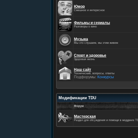
Юмор
Смешное и интересное
Фильмы и сериалы
Разговоры о кино
Музыка
Мы это слушаем, мы этим живем
Спорт и здоровье
Здоровая жизнь
Наш сайт
Технический, вопросы, ответы
Подфорумы:
Конкурсы
Модификации TDU
Форум
Мастерская
Раздел для обсуждения и помощи в моддинге T