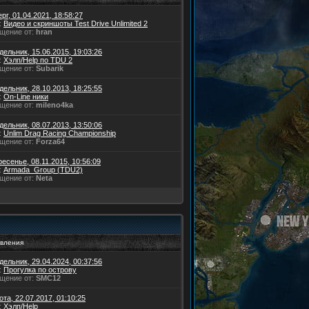
рг, 01.04.2021, 18:58:27
:
Видео и скриншоты Test Drive Unlimited 2
щение от:
hran
ельник, 15.06.2015, 19:03:26
:
Хэлп/Help по TDU 2
щение от:
Subarik
ельник, 28.10.2013, 18:25:55
:
On-Line ники
щение от:
mileno4ka
ельник, 08.07.2013, 13:50:06
:
Unlim Drag Racing Championship
щение от:
Forza64
есенье, 08.11.2015, 10:56:09
:
Armada_Group (TDU2)
щение от:
Neta
вления
ельник, 29.04.2024, 00:37:56
:
Прогулка по острову
щение от:
SMC12
та, 22.07.2017, 01:10:25
:
Хэлп/Help