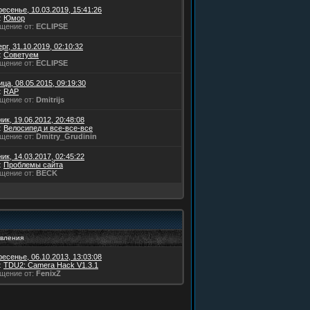
есенье, 10.03.2019, 15:41:26
:
Юмор
щение от:
ECLIPSE
рг, 31.10.2019, 02:10:32
:
Советуем
щение от:
ECLIPSE
ца, 08.05.2015, 09:19:30
:
RAP
щение от:
Dmitrijs
ик, 19.06.2012, 20:48:08
:
Велосипед и все-все-все
щение от:
Dmitry_Grudinin
ик, 14.03.2017, 02:45:22
:
Проблемы сайта
щение от:
BECK
вления
есенье, 06.10.2013, 13:03:08
:
TDU2: Camera Hack V1.3.1
щение от:
FenixZ