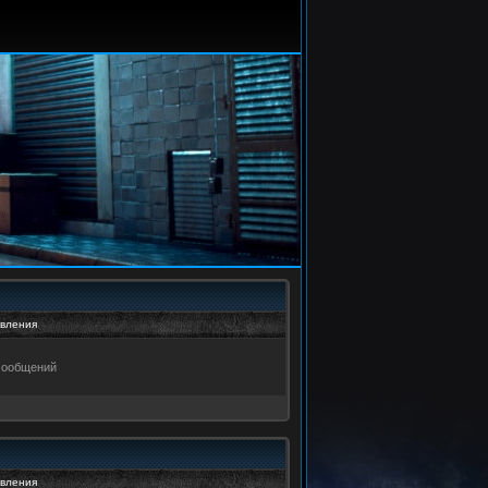
вления
сообщений
вления