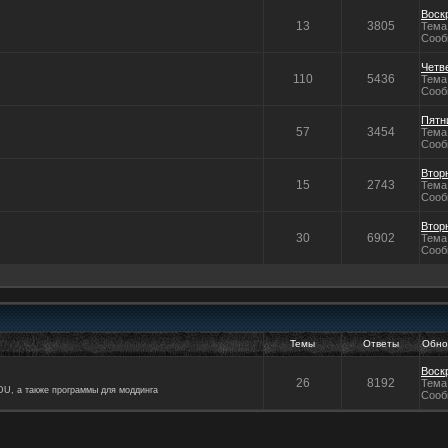
Воскр
13
3805
Тема
Сооб
Четве
110
5436
Тема
Сооб
Пятни
57
3454
Тема
Сооб
Вторн
15
2743
Тема
Сооб
Вторн
30
6902
Тема
Сооб
Темы
Ответы
Обно
Воскр
26
8192
Тема
DU, а также программы для моддинга
Сооб