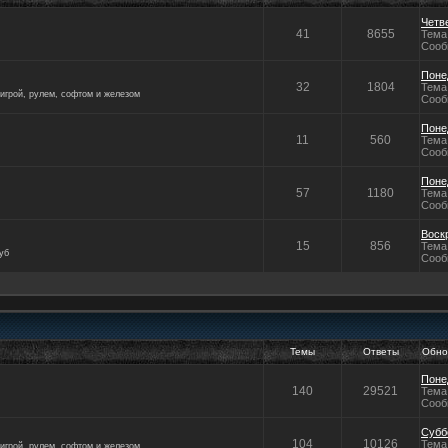
Четве
41
8655
Тема
Сооб
Понед
32
1804
Тема
игрой, рулем, софтом и железом
Сооб
Понед
11
560
Тема
Сооб
Понед
57
1180
Тема
Сооб
Воскр
15
856
Тема
уб
Сооб
Темы
Ответы
Обно
Понед
140
29521
Тема
Сооб
Суббо
104
10126
Тема
игрой, рулем, софтом и железом