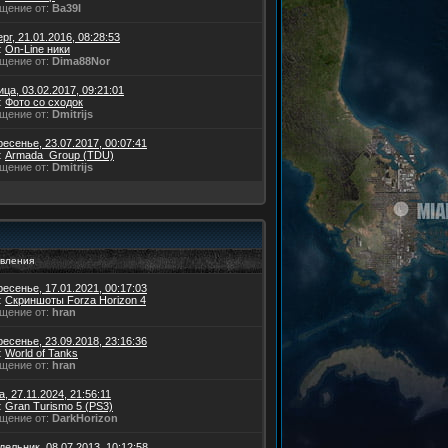
щение от:
Ba39I
рг, 21.01.2016, 08:28:53
:
On-Line ники
щение от:
Dima88Nor
ца, 03.02.2017, 09:21:01
:
Фото со сходок
щение от:
Dmitrijs
есенье, 23.07.2017, 00:07:41
:
Armada_Group (TDU)
щение от:
Dmitrijs
вления
есенье, 17.01.2021, 00:17:03
:
Скриншоты Forza Horizon 4
щение от:
hran
есенье, 23.09.2018, 23:16:36
:
World of Tanks
щение от:
hran
, 27.11.2024, 21:56:11
:
Gran Turismo 5 (PS3)
щение от:
DarkHorizon
ельник, 08.07.2013, 10:12:58