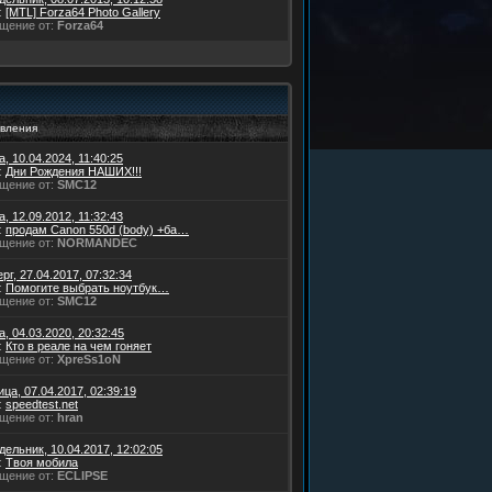
:
[MTL] Forza64 Photo Gallery
щение от:
Forza64
вления
, 10.04.2024, 11:40:25
:
Дни Рождения НАШИХ!!!
щение от:
SMC12
, 12.09.2012, 11:32:43
:
продам Canon 550d (body) +ба…
щение от:
NORMANDEC
рг, 27.04.2017, 07:32:34
:
Помогите выбрать ноутбук…
щение от:
SMC12
, 04.03.2020, 20:32:45
:
Кто в реале на чем гоняет
щение от:
XpreSs1oN
ца, 07.04.2017, 02:39:19
:
speedtest.net
щение от:
hran
ельник, 10.04.2017, 12:02:05
:
Твоя мобила
щение от:
ECLIPSE