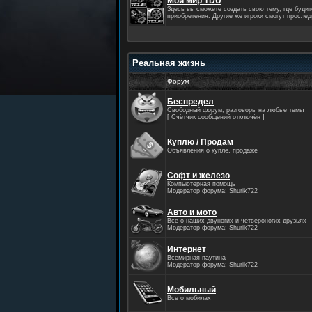
Мой мир TDU
Здесь вы сможете создать свою тему, где буди
приобретения. Другие же игроки смогут прослед
Реальная жизнь
Форум
Беспредел
Свободный форум, разговоры на любые темы
[ Счётчик сообщений отключён ]
Куплю / Продам
Объявления о купле, продаже
Софт и железо
Компьютерная помощь
Модератор форума: Shurik722
Авто и мото
Все о наших двуногих и четвероногих друзьях
Модератор форума: Shurik722
Интернет
Всемирная паутина
Модератор форума: Shurik722
Мобильный
Все о мобилах