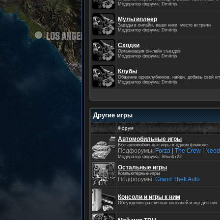
Модератор форума: Dmitrijs
Мультиплеер
Заезды в онлайн, ваши ники, место встречи
Модератор форума: Dmitrijs
Сходки
Организация он-лайн съездов
Модератор форума: Dmitrijs
Клубы
Общение одноклубников, найди, добавь свой кл
Модератор форума: Dmitrijs
Другие игры
Форум
Автомобильные игры
Все автомобильные игры в одном флаконе
Подфорумы:
Forza
|
The Crew
|
Need
Модератор форума: Shurik722
Остальные игры
Компьютерные игры
Подфорумы:
Grand Theft Auto
Консоли и игры к ним
Обсуждения различных консолей и игр для них