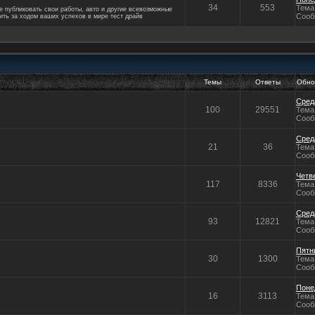
34
553
Тема
те публиковать свои работы, авто и другие всевозможные
Сооб
ить за ходом ваших успехов в мире тест драйв
Темы
Ответы
Обно
Среда
100
29551
Тема
Сооб
Среда
21
36
Тема
Сооб
Четве
117
8336
Тема
Сооб
Среда
93
12821
Тема
Сооб
Пятни
30
1300
Тема
Сооб
Понед
16
3113
Тема
Сооб