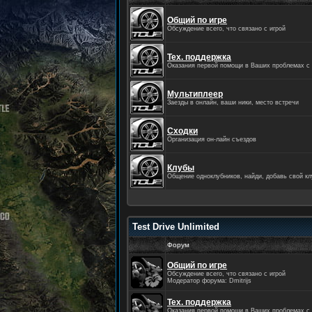
Общий по игре
Обсуждение всего, что связано с игрой
Тех. поддержка
Оказания первой помощи в Ваших проблемах с 
Мультиплеер
Заезды в онлайн, ваши ники, место встречи
Сходки
Организация он-лайн съездов
Клубы
Общение одноклубников, найди, добавь свой кл
Test Drive Unlimited
Форум
Общий по игре
Обсуждение всего, что связано с игрой
Модератор форума: Dmitrijs
Тех. поддержка
Оказания первой помощи в Ваших проблемах с 