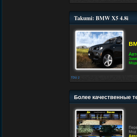
Takumi: BMW X5 4.8i
BM
Авт
Заме
Моде
TDU 2
Более качественные т
Перв
Мод 
Авт