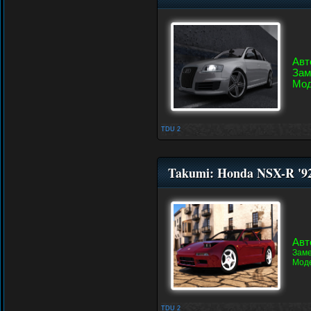
Авт
Зам
Мод
TDU 2
Takumi: Honda NSX-R '9
Авт
Заме
Моде
TDU 2