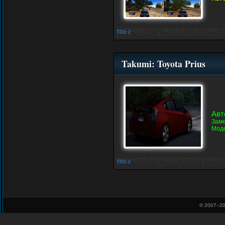
TDU 2
Takumi: Toyota Prius
Авт
Заме
Моде
TDU 2
© 2007–
20