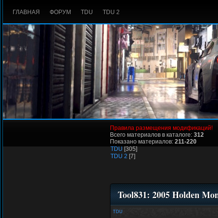
ГЛАВНАЯ
ФОРУМ
TDU
TDU 2
Правила размещения модификаций!
Всего материалов в каталоге:
312
Показано материалов:
211-220
TDU
[305]
TDU 2
[7]
Tool831: 2005 Holden Mo
TDU