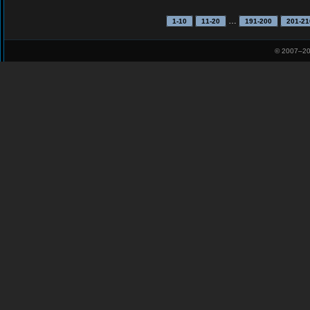
…
1-10
11-20
191-200
201-21
© 2007–
20