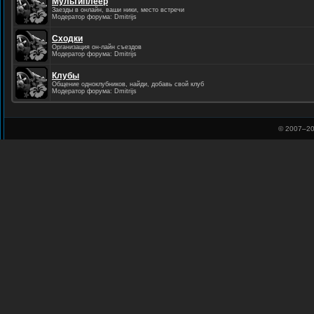
Мультиплеер
Заезды в онлайн, ваши ники, место встречи
Модератор форума: Dmitrijs
Сходки
Организация он-лайн съездов
Модератор форума: Dmitrijs
Клубы
Общение одноклубников, найди, добавь свой клуб
Модератор форума: Dmitrijs
© 2007–
20