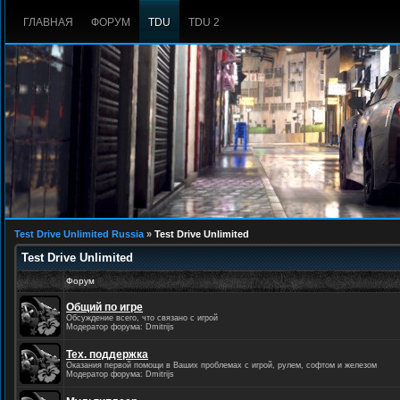
ГЛАВНАЯ
ФОРУМ
TDU
TDU 2
Test Drive Unlimited Russia
»
Test Drive Unlimited
Test Drive Unlimited
Форум
Общий по игре
Обсуждение всего, что связано с игрой
Модератор форума: Dmitrijs
Тех. поддержка
Оказания первой помощи в Ваших проблемах с игрой, рулем, софтом и железом
Модератор форума: Dmitrijs