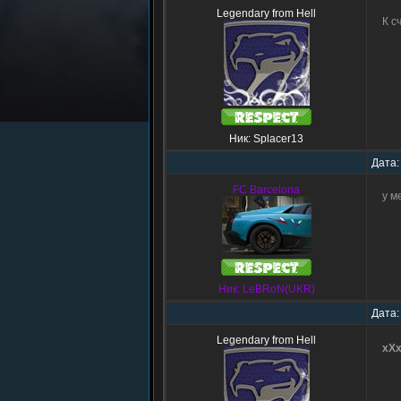
Legendary from Hell
К с
Ник: Splacer13
Дата:
FC Barcelona
у м
Ник: LeBRoN(UKR)
Дата:
Legendary from Hell
xX