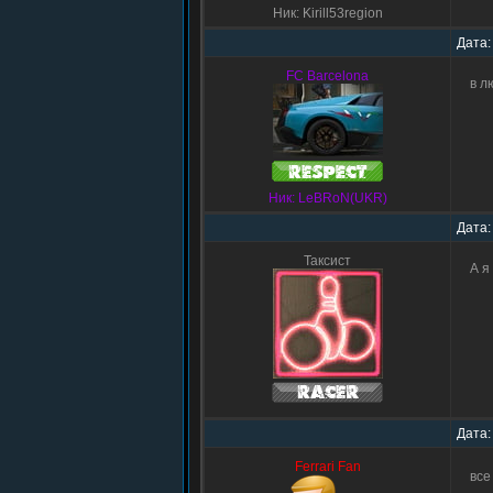
Ник: Kirill53region
Дата:
FC Barcelona
в л
Ник: LeBRoN(UKR)
Дата:
Таксист
А я
Дата:
Ferrari Fan
все