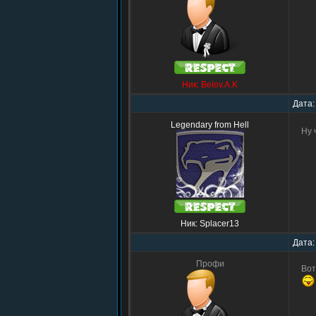
Ник: Belov.A.K
Дата:
Legendary from Hell
Ну 
Ник: Splacer13
Дата:
Профи
Вот