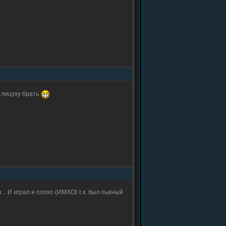
 лицуху брать
з…И играл я плохо (ИМХО) т.к. был пьяный