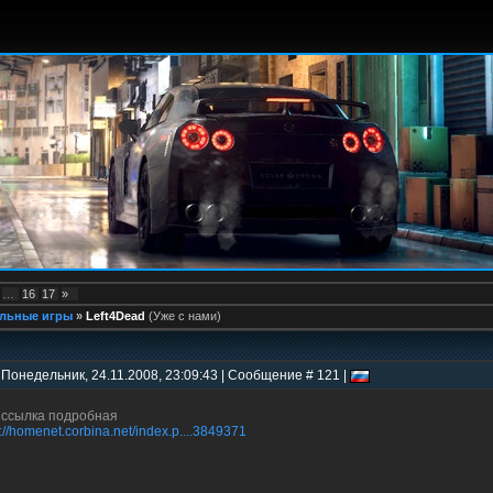
…
16
17
»
льные игры
»
Left4Dead
(Уже с нами)
 Понедельник, 24.11.2008, 23:09:43 | Сообщение # 121 |
 ссылка подробная
p://homenet.corbina.net/index.p....3849371