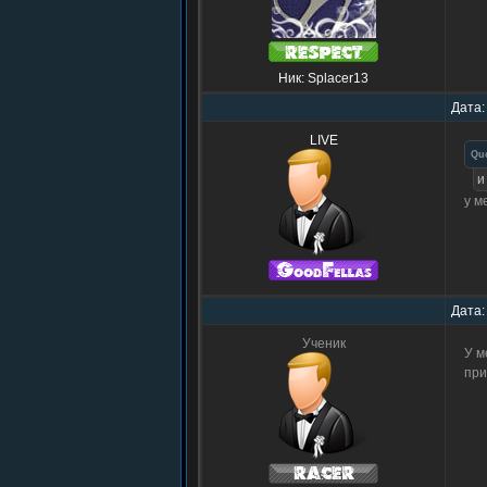
Ник: Splacer13
Дата:
LIVE
Qu
и
у м
Дата:
Ученик
У м
при