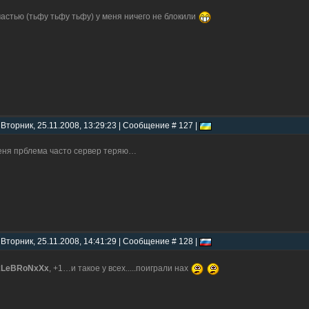
частью (тьфу тьфу тьфу) у меня ничего не блокили
 Вторник, 25.11.2008, 13:29:23 | Сообщение # 127 |
еня прблема часто сервер теряю…
 Вторник, 25.11.2008, 14:41:29 | Сообщение # 128 |
xLeBRoNxXx
, +1…и такое у всех.....поиграли нах