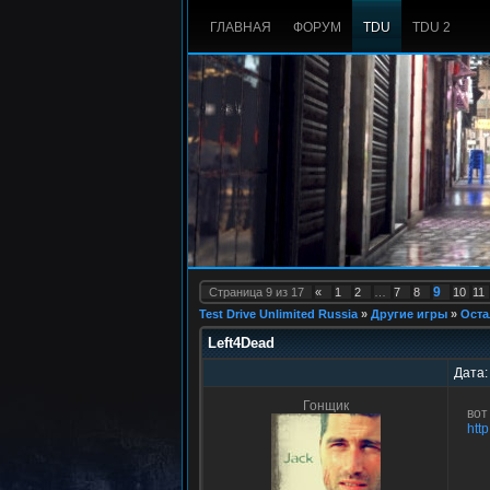
ГЛАВНАЯ
ФОРУМ
TDU
TDU 2
9
Страница
9
из
17
«
1
2
…
7
8
10
11
Test Drive Unlimited Russia
»
Другие игры
»
Оста
Left4Dead
Дата:
Гонщик
вот
htt