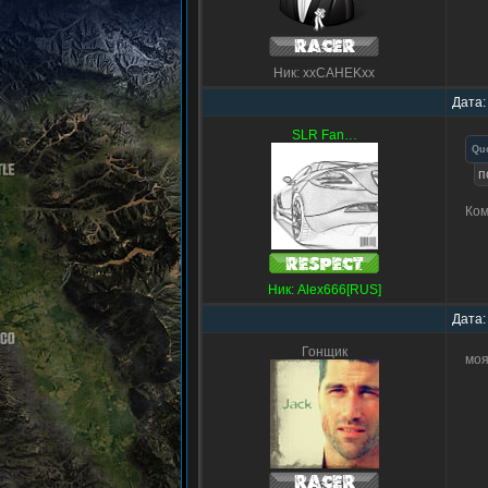
Ник: xxCAHEKxx
Дата:
SLR Fan…
Qu
п
Ком
Ник: Alex666[RUS]
Дата:
Гонщик
моя