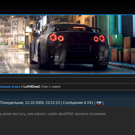
льные игры
»
Left4Dead
(Уже с нами)
 Понедельник, 12.10.2009, 23:22:23 | Сообщение # 241 |
|
у влом листать, ник oskozo, скайп alex0592 звоните поганяем