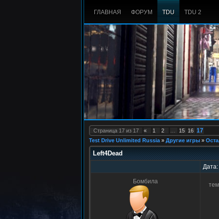
ГЛАВНАЯ
ФОРУМ
TDU
TDU 2
17
Страница
17
из
17
«
1
2
…
15
16
Test Drive Unlimited Russia
»
Другие игры
»
Оста
Left4Dead
Дата:
Бомбила
тем