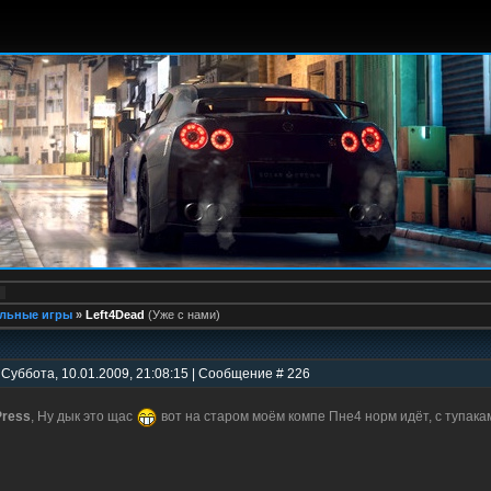
льные игры
»
Left4Dead
(Уже с нами)
 Суббота, 10.01.2009, 21:08:15 | Сообщение # 226
ress
, Ну дык это щас
вот на старом моём компе Пне4 норм идёт, с тупак