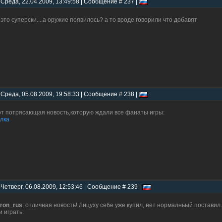
 Среда, 22.04.2009, 13:49:58 | Сообщение # 237 |
 это суперски....а оружие появилось? а то вроде говорили что добавят
 Среда, 05.08.2009, 19:58:33 | Сообщение # 238 |
от потрясающая новость,которую ждали все фанаты игры:
лка
 Четверг, 06.08.2009, 12:53:46 | Сообщение # 239 |
ron_rus
, отличная новость! Лицуху себе уже купил, нет нормалньый поставил
и играть.