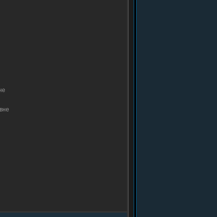
не
вне