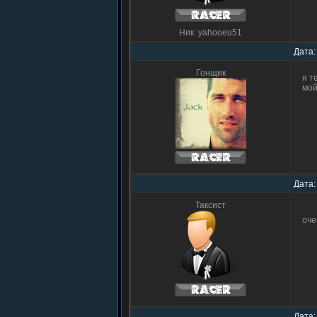
Ник: yahooeu51
Дата:
Гонщик
я т
мой
Дата:
Таксист
оче
Дата: