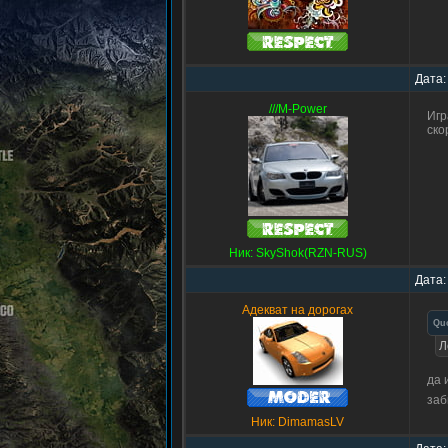
Дата:
///M-Power
Игр
ско
Ник: SkyShok(RZN-RUS)
Дата:
Адекват на дорогах
Qu
Л
да 
за
Ник: DimamasLV