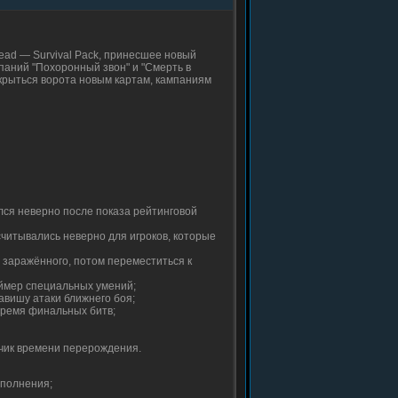
Dead — Survival Pack, принесшее новый
паний "Похоронный звон" и "Смерть в
ткрыться ворота новым картам, кампаниям
лся неверно после показа рейтинговой
читывались неверно для игроков, которые
а заражённого, потом переместиться к
ймер специальных умений;
авишу атаки ближнего боя;
время финальных битв;
тчик времени перерождения.
сполнения;