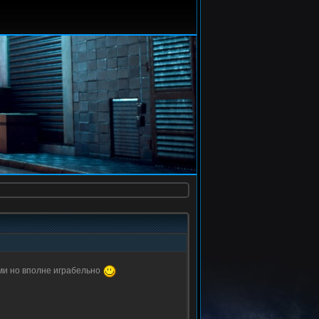
ами но вполне играбельно