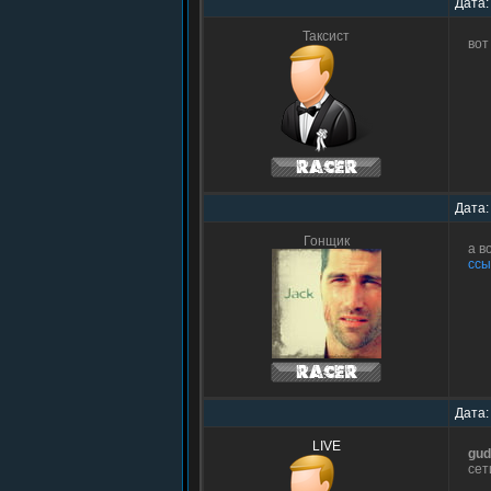
Дата:
Таксист
вот
Дата:
Гонщик
а в
ссы
Дата:
LIVE
gud
сет