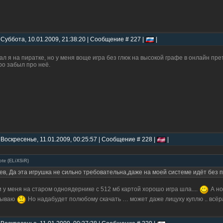
 Суббота, 10.01.2009, 21:38:20 | Сообщение # 227 |
|
ал я на пиратке, но у меня воще игра без глюк на высокой графе в онлайн пр
ро забыл про неё.
 Воскресенье, 11.01.2009, 00:25:57 | Сообщение # 228 |
|
ote
(
ELiXSiR
)
ев, Да эта игрушка не сильно требовательна,даже на моей системе идёт без 
и у меня на старом одноядернике с 512 мб картой хорошо игра шла....
А но
бываю
Но надабудет полюбому скачать … может даже лицуху куплю .. всёра