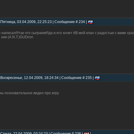
 Пятница, 03.04.2009, 22:25:23 | Сообщение # 234 |
е написал!!!так что сыграем!!!да и кто хочет КВ мой клан с радостью с вами сраз
 ник (A.N.T.)GUDron
 Воскресенье, 12.04.2009, 18:24:34 | Сообщение # 235 |
нь позновательное видео про игру
 Среда, 22.04.2009, 03:24:23 | Сообщение # 236 |
|