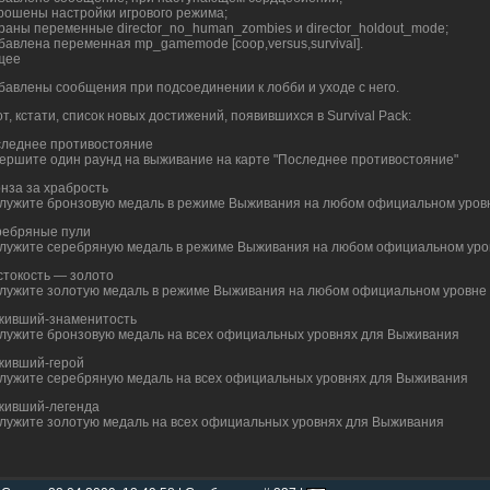
рошены настройки игрового режима;
раны переменные director_no_human_zombies и director_holdout_mode;
бавлена переменная mp_gamemode [coop,versus,survival].
щее
бавлены сообщения при подсоединении к лобби и уходе с него.
от, кстати, список новых достижений, появившихся в Survival Pack:
леднее противостояние
ершите один раунд на выживание на карте "Последнее противостояние"
нза за храбрость
лужите бронзовую медаль в режиме Выживания на любом официальном уров
ебряные пули
лужите серебряную медаль в режиме Выживания на любом официальном уро
токость — золото
лужите золотую медаль в режиме Выживания на любом официальном уровне
ивший-знаменитость
лужите бронзовую медаль на всех официальных уровнях для Выживания
ивший-герой
лужите серебряную медаль на всех официальных уровнях для Выживания
ивший-легенда
лужите золотую медаль на всех официальных уровнях для Выживания