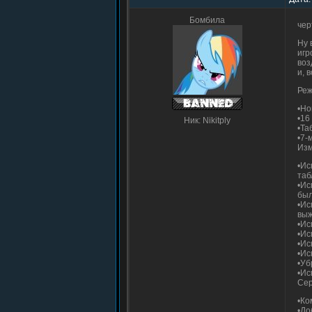
Бомбила
чер
Ну 
игр
воз
и, 
Ре
•Но
•16
Ник: Nikitply
•Та
•7-
Изм
•Ис
таб
•Ис
был
•Ис
выж
•Ис
•Ис
•Ис
•Ис
•Уб
•Ис
Сер
•Ко
•До