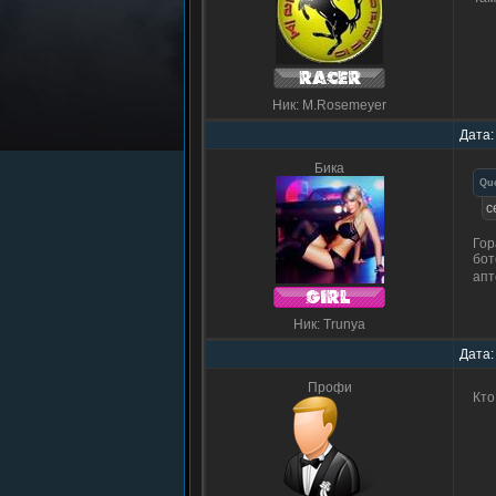
Ник: M.Rosemeyer
Дата:
Бика
Qu
с
Гор
бот
апт
Ник: Trunya
Дата:
Профи
Кто