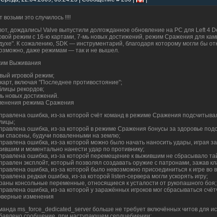
т возьми это случилось !!!!
вот, дождались! Valve выпустили долгожданное обновление на PC для Left 4 
овой режим с 16-ю картами, 7-мь новых достижений, режим Сражения для кам
духе". К сожалению, SDK — инструментарий, благодаря которому могли бы о
возможно, даже режимам — так и не вышел.
жим Выживания
вый игровой режим;
 карт, включая "Последнее противостояние";
блицы рекордов;
мь новых достижений.
енения режима Сражения
правлена ошибка, из-за которой счёт команд в режиме Сражения подсчитыва
лицы;
правлена ошибка, из-за которой в режиме Сражения бонусы за здоровье подс
и спасены, будучи поваленными на землю;
правлена ошибка, из-за которой можно было начать наносить удары, играя з
ившим и моментально нанести удар по противнику;
правлена ошибка, из-за которой перемещение к выжившим не сбрасывало та
правлен эксплойт, который позволял создавать оружие с патронами, зажав кл
правлена ошибка, из-за которой было невозможно присоединиться к игре во 
правлена редкая ошибка, из-за которой listen-сервера могли ускорять игру;
раны консольные переменные, относящиеся к усталости от рукопашного боя;
правлена ошибка, из-за которой у заражённых игроков мог сбрасываться счё
верные изменения
манда ms_force_dedicated_server больше не требует включённых читов для и
бавлено сообщение, при наступающем сердцебиении;