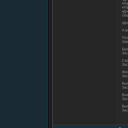
•Уп
•Уб
•До
Об
•До
А в
Пос
Зав
Бро
Зас
Сер
Зас
Жес
Зас
Выж
Зас
Выж
Зас
Выж
Зас