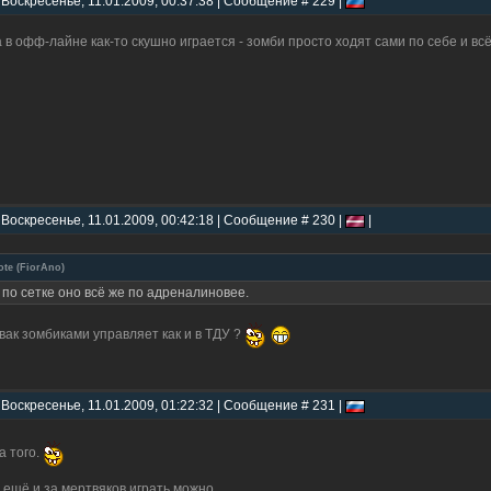
 Воскресенье, 11.01.2009, 00:37:38 | Сообщение # 229 |
 в офф-лайне как-то скушно играется - зомби просто ходят сами по себе и всё
 Воскресенье, 11.01.2009, 00:42:18 | Сообщение # 230 |
|
ote
(
FiorAno
)
 по сетке оно всё же по адреналиновее.
вак зомбиками управляет как и в ТДУ ?
 Воскресенье, 11.01.2009, 01:22:32 | Сообщение # 231 |
а того.
 ещё и за мертвяков играть можно.