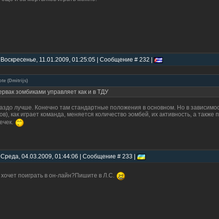
 Воскресенье, 11.01.2009, 01:25:05 | Сообщение # 232 |
ote
(
Dmitrijs
)
ервак зомбиками управляет как и в ТДУ
аздо лучше. Конечно там стандартные положения в основном. Но в зависимост
ов), как играет команда, меняется количество эомбей, их активность, а такж
ечек.
 Среда, 04.03.2009, 01:44:06 | Сообщение # 233 |
 хочет поиграть в он-лайн?Пишите в Л.С.