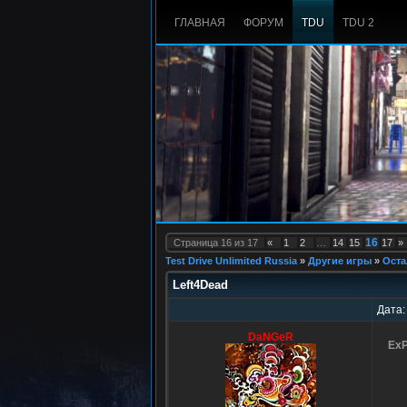
ГЛАВНАЯ
ФОРУМ
TDU
TDU 2
16
Страница
16
из
17
«
1
2
…
14
15
17
»
Test Drive Unlimited Russia
»
Другие игры
»
Оста
Left4Dead
Дата:
DaNGeR
ExP