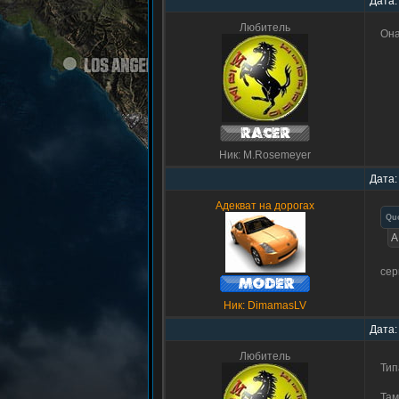
Дата:
Любитель
Она
Ник: M.Rosemeyer
Дата:
Адекват на дорогах
Qu
А
сер
Ник: DimamasLV
Дата:
Любитель
Тип
Там