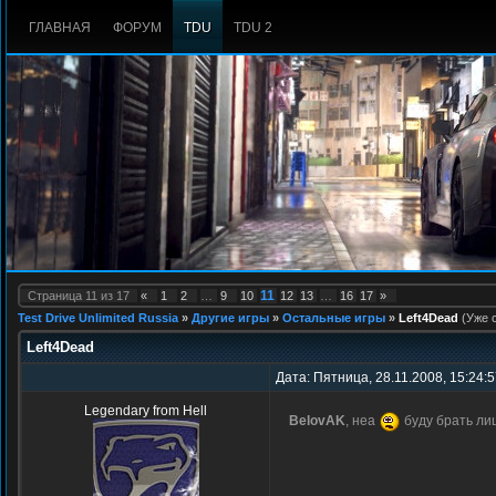
ГЛАВНАЯ
ФОРУМ
TDU
TDU 2
11
Страница
11
из
17
«
1
2
…
9
10
12
13
…
16
17
»
Test Drive Unlimited Russia
»
Другие игры
»
Остальные игры
»
Left4Dead
(Уже 
Left4Dead
Дата: Пятница, 28.11.2008, 15:24:
Legendary from Hell
BelovAK
, неа
буду брать ли