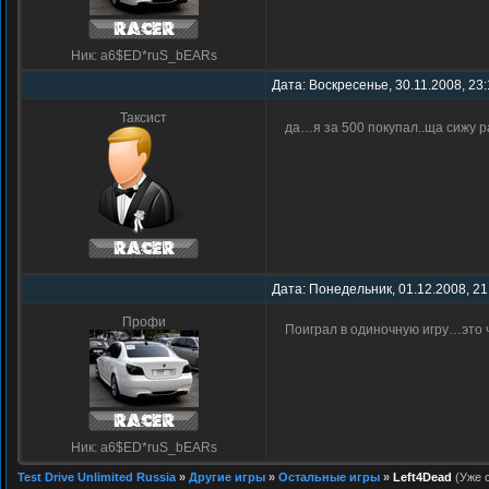
Ник: a6$ED*ruS_bEARs
Дата: Воскресенье, 30.11.2008, 23
Таксист
да…я за 500 покупал..ща сижу 
Дата: Понедельник, 01.12.2008, 21
Профи
Поиграл в одиночную игру…это 
Ник: a6$ED*ruS_bEARs
Test Drive Unlimited Russia
»
Другие игры
»
Остальные игры
»
Left4Dead
(Уже 