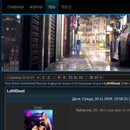
ГЛАВНАЯ
ФОРУМ
TDU
TDU 2
10
Страница
10
из
17
«
1
2
…
8
9
11
12
…
16
17
»
Test Drive Unlimited Russia
»
Другие игры
»
Остальные игры
»
Left4Dead
(Уже 
Left4Dead
Дата: Среда, 26.11.2008, 19:58:21
Бика
Yahoo-eu
, Ой, чёто она мне по 