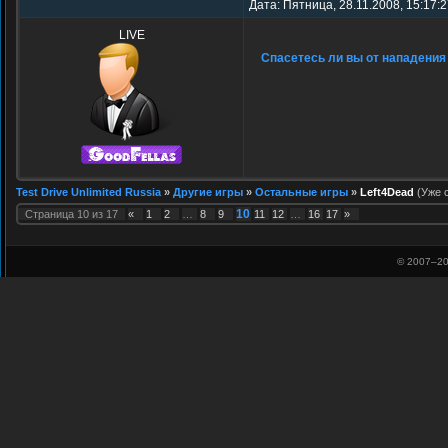
Дата: Пятница, 28.11.2008, 15:17:
LIVE
Спасетесь ли вы от нападения
Test Drive Unlimited Russia
»
Другие игры
»
Остальные игры
»
Left4Dead
(Уже 
10
Страница
10
из
17
«
1
2
…
8
9
11
12
…
16
17
»
© 2007–
20