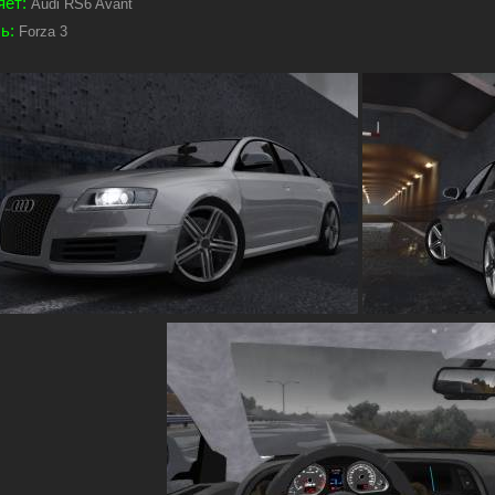
яет:
Audi RS6 Avant
ь:
Forza 3