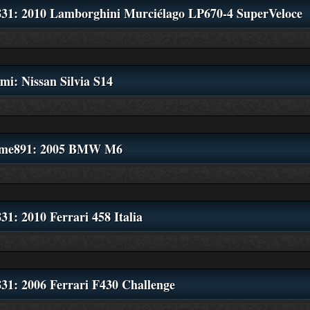
831: 2010 Lamborghini Murciélago LP670-4 SuperVeloce
mi: Nissan Silvia S14
me891: 2005 BMW M6
31: 2010 Ferrari 458 Italia
831: 2006 Ferrari F430 Challenge