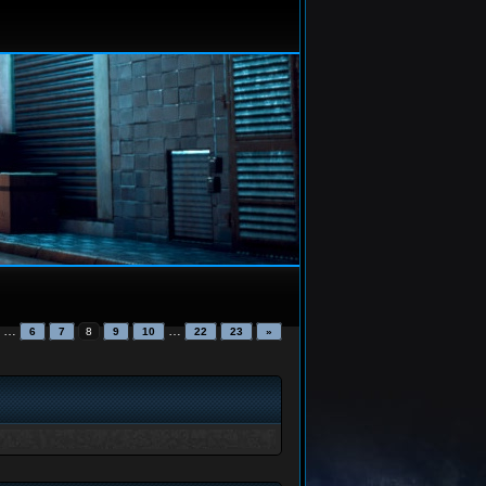
…
…
6
7
8
9
10
22
23
»