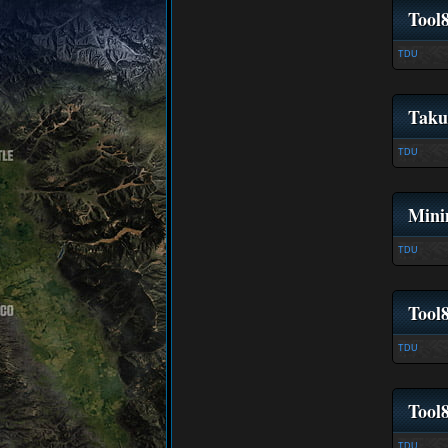
Tool
TDU
Taku
TDU
Mini
TDU
Tool8
TDU
Tool
TDU