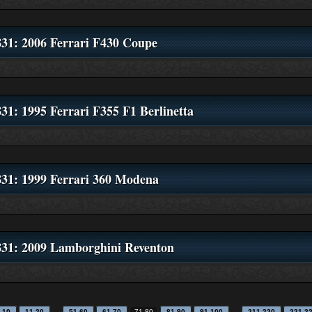
831: 2006 Ferrari F430 Coupe
31: 1995 Ferrari F355 F1 Berlinetta
831: 1999 Ferrari 360 Modena
831: 2009 Lamborghini Reventon
…
…
-10
11-20
51-60
61-70
71-80
81-90
91-100
211-220
221-2