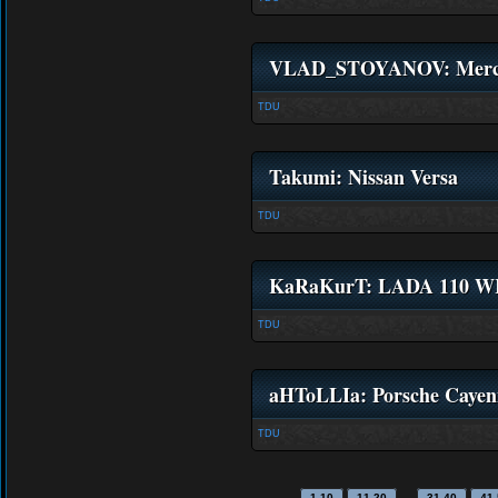
VLAD_STOYANOV: Merced
TDU
Takumi: Nissan Versa
TDU
KaRaKurT: LADA 110 
TDU
aHToLLIa: Porsche Cayen
TDU
…
1-10
11-20
31-40
41-