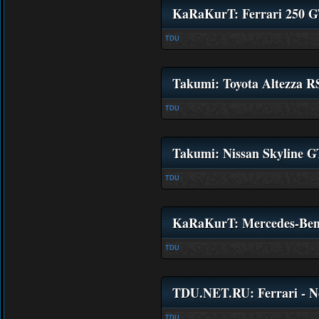
KaRaKurT: Ferrari 250 G
TDU
Takumi: Toyota Altezza R
TDU
Takumi: Nissan Skyline 
TDU
KaRaKurT: Mercedes-Benz 
TDU
TDU.NET.RU: Ferrari - No
TDU