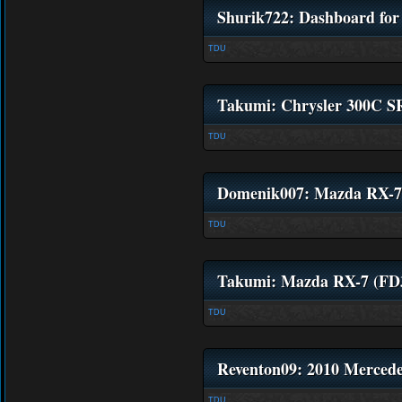
Shurik722: Dashboard for
TDU
Takumi: Chrysler 300C 
TDU
Domenik007: Mazda RX-7 
TDU
Takumi: Mazda RX-7 (FD
TDU
Reventon09: 2010 Merce
TDU