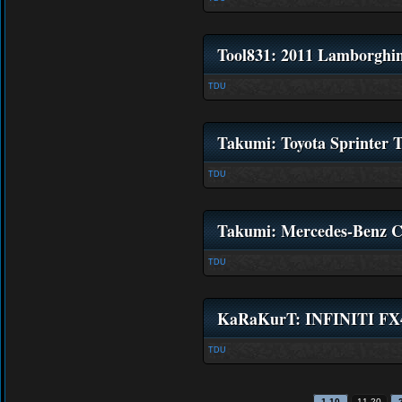
Tool831: 2011 Lamborghin
TDU
Takumi: Toyota Sprinter 
TDU
Takumi: Mercedes-Benz
TDU
KaRaKurT: INFINITI FX
TDU
1-10
11-20