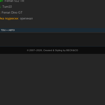
ет:
Ferrari 512 TR
:
Turn10
:
Ferrari Dino GT
йка подвески:
оригинал
»
TDU
»
АВТО
© 2007–
2026, Created & Styling by BECK&CO