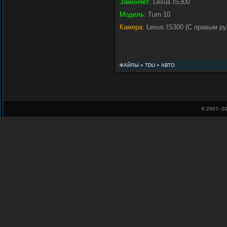
Заменяет:
Lexus IS300
Модель:
Turn 10
Камера:
Lexus IS300 (С правым рул
ФАЙЛЫ
»
TDU
»
АВТО
© 2007–
20