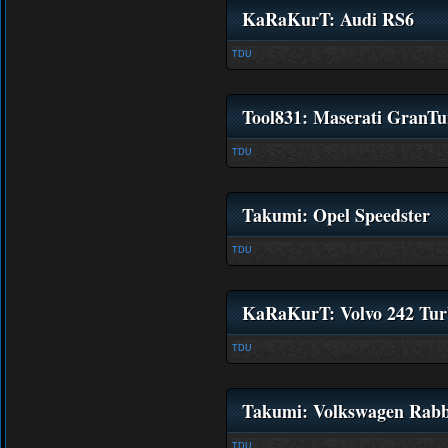
KaRaKurT: Audi RS6
TDU
Tool831: Maserati GranTu
TDU
Takumi: Opel Speedster
TDU
KaRaKurT: Volvo 242 Tu
TDU
Takumi: Volkswagen Rabb
TDU