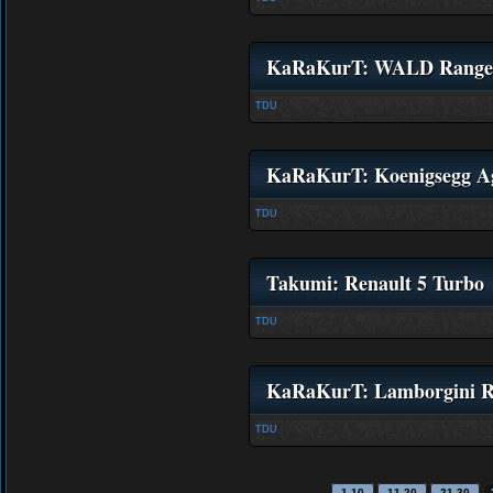
KaRaKurT: WALD Range 
TDU
KaRaKurT: Koenigsegg Ag
TDU
Takumi: Renault 5 Turbo
TDU
KaRaKurT: Lamborgini Re
TDU
1-10
11-20
21-30