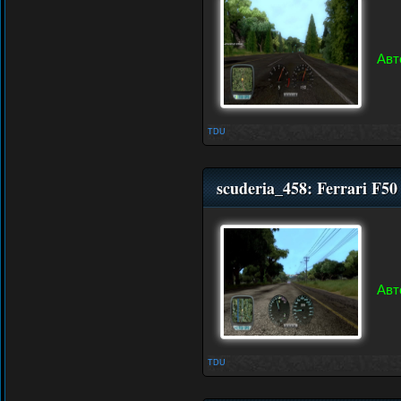
Авт
TDU
scuderia_458: Ferrari F5
Авт
TDU