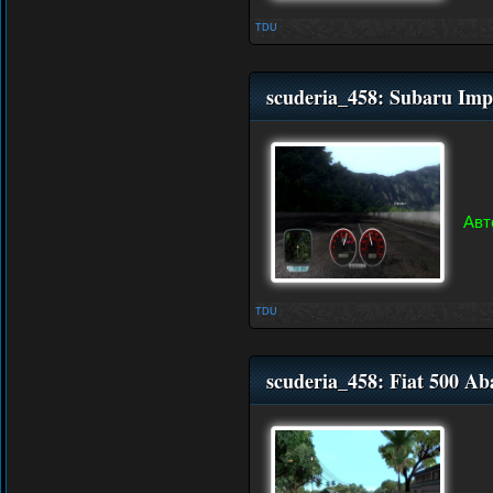
TDU
scuderia_458: Subaru Im
Авт
TDU
scuderia_458: Fiat 500 A