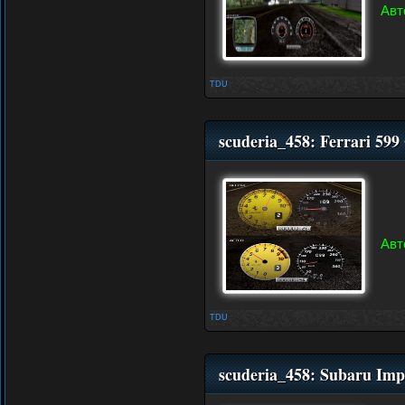
Авт
TDU
scuderia_458: Ferrari 59
Авт
TDU
scuderia_458: Subaru Im