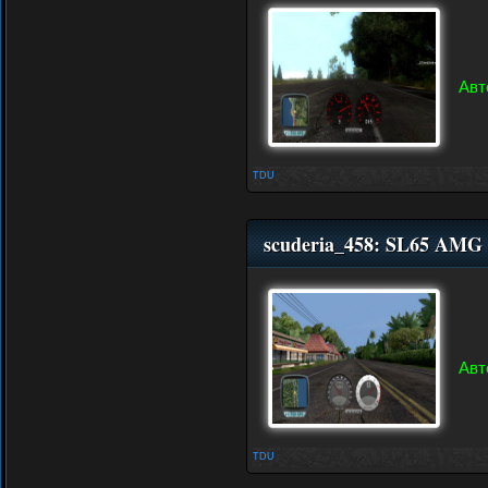
Авт
TDU
scuderia_458: SL65 AMG 
Авт
TDU