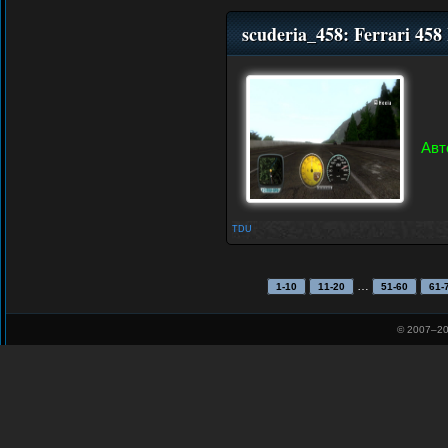
scuderia_458: Ferrari 458
Авт
TDU
…
1-10
11-20
51-60
61-
© 2007–
20