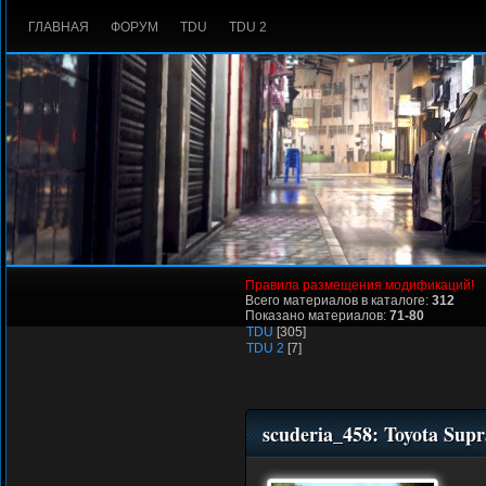
ГЛАВНАЯ
ФОРУМ
TDU
TDU 2
Правила размещения модификаций!
Всего материалов в каталоге:
312
Показано материалов:
71-80
TDU
[305]
TDU 2
[7]
scuderia_458: Toyota Sup