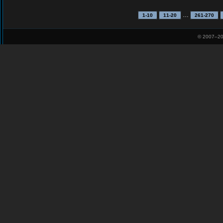
…
1-10
11-20
261-270
© 2007–
20