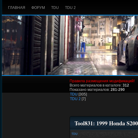
ГЛАВНАЯ
ФОРУМ
TDU
TDU 2
Правила размещения модификаций!
Всего материалов в каталоге:
312
Показано материалов:
281-290
TDU
[305]
TDU 2
[7]
Tool831: 1999 Honda S200
TDU