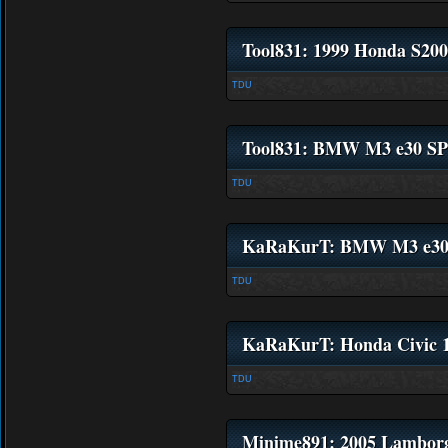
Tool831: 1999 Honda S20
TDU
Tool831: BMW M3 e30 
TDU
KaRaKurT: BMW M3 e3
TDU
KaRaKurT: Honda Civic 
TDU
Minime891: 2005 Lamborg