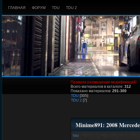
ГЛАВНАЯ
ФОРУМ
TDU
TDU 2
Правила размещения модификаций!
Всего материалов в каталоге:
312
Показано материалов:
291-300
TDU
[305]
TDU 2
[7]
Minime891: 2008 Merced
TDU