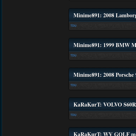
Minime891: 2008 Lamborg
TDU
Minime891: 1999 BMW M
TDU
Minime891: 2008 Porsche
TDU
KaRaKurT: VOLVO S60R
TDU
KaRaKurT: WV GOLF mk