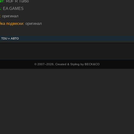
ет:
RUF R Turbo
:
EA GAMES
:
оригинал
йка подвески:
оригинал
»
TDU
»
АВТО
© 2007–
2026, Created & Styling by BECK&CO