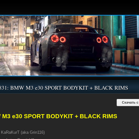
l831: BMW M3 e30 SPORT BODYKIT + BLACK RIMS
Скачать с
M3 e30 SPORT BODYKIT + BLACK RIMS
KaRaKurT (aka Grin116)