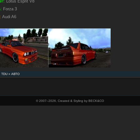
ет:
Lotus Esprit V8
:
Forza 3
:
Audi A6
»
TDU
»
АВТО
© 2007–
2026, Created & Styling by BECK&CO