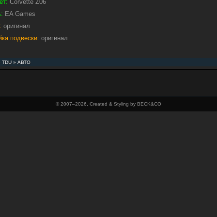
ет:
Corvette Z06
:
EA Games
:
оригинал
йка подвески:
оригинал
»
TDU
»
АВТО
© 2007–
2026, Created & Styling by BECK&CO