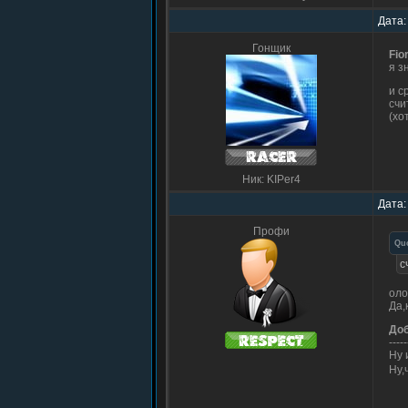
Дата:
Гонщик
Fio
я з
и с
счи
(хо
Ник: KIPer4
Дата:
Профи
Qu
с
оло
Да,
До
-----
Ну 
Ну,