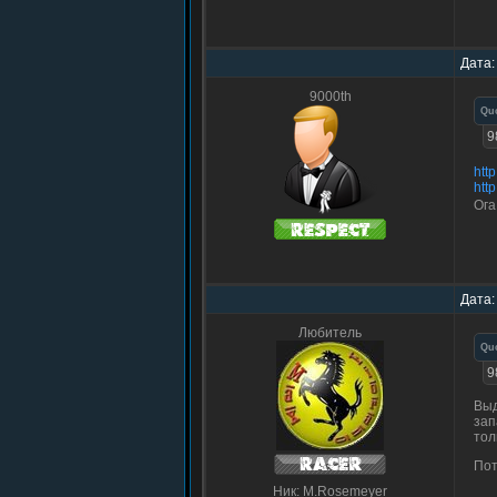
Дата:
9000th
Qu
9
htt
htt
Ога
Дата:
Любитель
Qu
9
Выд
зап
тол
Пот
Ник: M.Rosemeyer