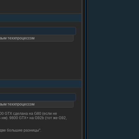
овым теххпроцессом
овым теххпроцессом
00 GTX сделана на G80 (если не
 нм). 9800 GTX+ на G92b (тот же G92,
"две большие разницы".