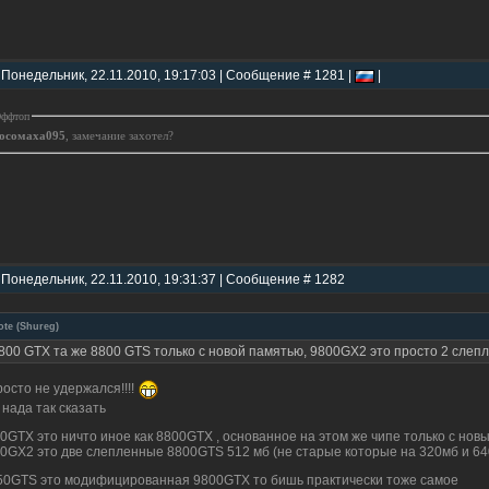
 Понедельник, 22.11.2010, 19:17:03 | Сообщение # 1281 |
|
ффтоп
осомаха095
, замечание захотел?
 Понедельник, 22.11.2010, 19:31:37 | Сообщение # 1282
ote
(
Shureg
)
800 GTX та же 8800 GTS только с новой памятью, 9800GX2 это просто 2 слеп
росто не удержался!!!!
 нада так сказать
0GTX это ничто иное как 8800GTX , основанное на этом же чипе только с но
0GX2 это две слепленные 8800GTS 512 мб (не старые которые на 320мб и 64
50GTS это модифицированная 9800GTX то бишь практически тоже самое