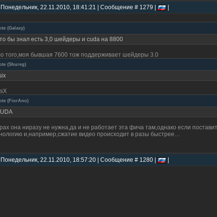
 Понедельник, 22.11.2010, 18:41:21 | Сообщение # 1279 |
|
ote
(
Galaxy
)
то бы знал есть 3,0 шейдеры и cuda на 8800
о того,моя бывшая 7600 тож поддерживает шейдеры 3.0
ote
(
Shureg
)
six
sX
ote
(
FiorAno
)
UDA
грах она ниразу не нужна,да и не работает эта фича там,однако если постави
нологию и,например,сжатие видео происходит в разы быстрее…
 Понедельник, 22.11.2010, 18:57:20 | Сообщение # 1280 |
|