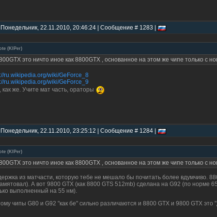
 Понедельник, 22.11.2010, 20:46:24 | Сообщение # 1283 |
ote
(
KIPer
)
800GTX это ничто иное как 8800GTX , основанное на этом же чипе только с н
p://ru.wikipedia.org/wiki/GeForce_8
p://ru.wikipedia.org/wiki/GeForce_9
, как же. Учите мат часть, ораторы
 Понедельник, 22.11.2010, 23:25:12 | Сообщение # 1284 |
ote
(
KIPer
)
800GTX это ничто иное как 8800GTX , основанное на этом же чипе только с н
ержка из матчасти, которую тебе не мешало бы почитать более вдумчиво. 88
амятовал). А вот 9800 GTX (как 8800 GTS 512mb) сделана на G92 (по норме 65
ько выполненный на 55 нм).
ому чипы G80 и G92 "как бе" сильно различаются и 8800 GTX и 9800 GTX это 