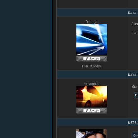
Дата:
Гонщик
Jus
в э
Ник: KIPer4
Дата:
Чемпион
Вы 
Дата:
Qu