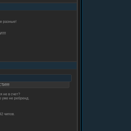
бе разные!
!!!!
ТИ!!!!
я не в счет?
о уже не ребренд.
92 чипов.