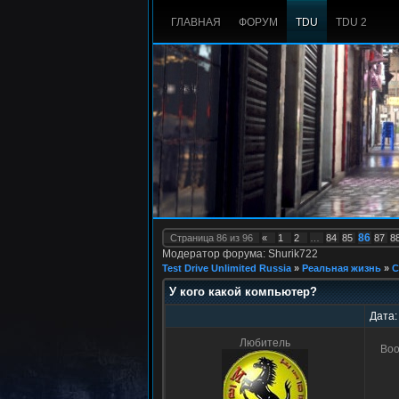
ГЛАВНАЯ
ФОРУМ
TDU
TDU 2
86
Страница
86
из
96
«
1
2
…
84
85
87
8
Модератор форума: Shurik722
Test Drive Unlimited Russia
»
Реальная жизнь
»
С
У кого какой компьютер?
Дата:
Любитель
Воо