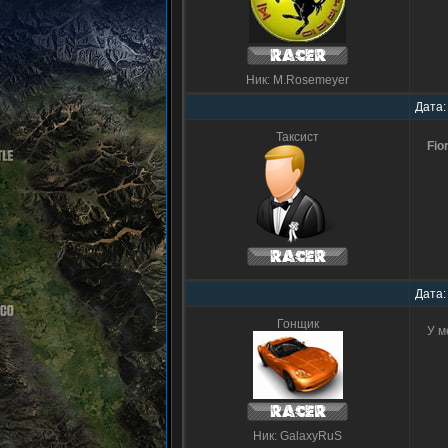
Ник: M.Rosemeyer
Дата:
Таксист
Fio
Дата:
Гонщик
У м
Ник: GalaxyRuS