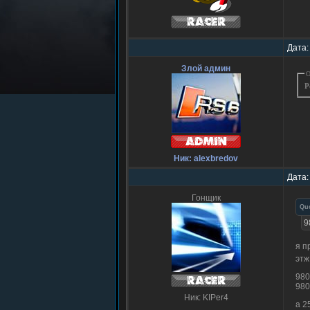
Дата:
Злой админ
О
Р
Ник: alexbredov
Дата:
Гонщик
Qu
9
я п
этж
980
980
Ник: KIPer4
а 2