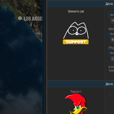
Дата:
Simon's cat
Qu
Ч
мал
Qu
fi
Phy
Qu
C
в и
тех
Дата:
Таксист
…