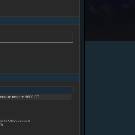
ленные вместе 9600 GT
вым теххпроцессом
0)