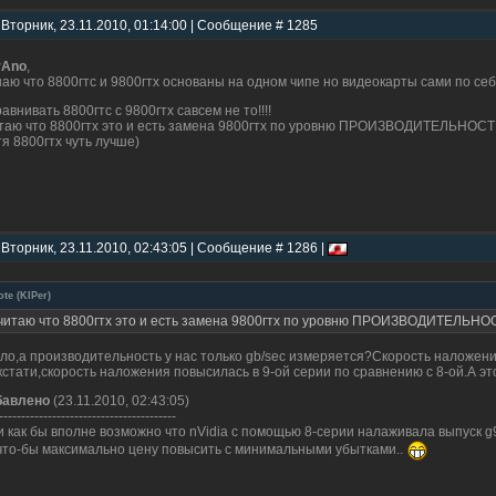
 Вторник, 23.11.2010, 01:14:00 | Сообщение # 1285
rAno
,
наю что 8800гтс и 9800гтх основаны на одном чипе но видеокарты сами по се
равнивать 8800гтс с 9800гтх савсем не то!!!!
таю что 8800гтх это и есть замена 9800гтх по уровню ПРОИЗВОДИТЕЛЬНОСТИ
тя 8800гтх чуть лучше)
 Вторник, 23.11.2010, 02:43:05 | Сообщение # 1286 |
ote
(
KIPer
)
читаю что 8800гтх это и есть замена 9800гтх по уровню ПРОИЗВОДИТЕЛЬНОС
ло,а производительность у нас только gb/sec измеряется?Скорость наложени
кстати,скорость наложения повысилась в 9-ой серии по сравнению с 8-ой.А эт
бавлено
(23.11.2010, 02:43:05)
----------------------------------------
и как бы вполне возможно что nVidia с помощью 8-серии налаживала выпуск g
что-бы максимально цену повысить с минимальными убытками..