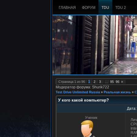
ГЛАВНАЯ
ФОРУМ
TDU
TDU 2
1
Страница
1
из
96
2
3
…
95
96
»
Модератор форума: Shurik722
Test Drive Unlimited Russia
»
Реальная жизнь
»
С
У кого какой компьютер?
Дата:
Ученик
Лич
CP
Int
RA