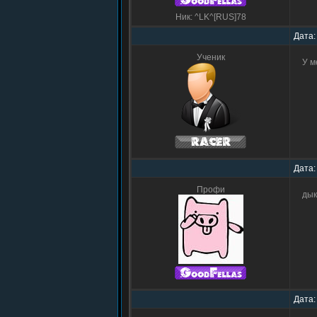
Ник: ^LK^[RUS]78
Дата:
Ученик
У м
Дата:
Профи
дык
Дата: