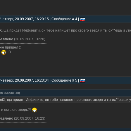
 Четверг, 20.09.2007, 16:20:15 | Сообщение # 4 |
X
, ща придет Инфинити, он тебе напишет про своего зверя и ты ох**ешь и уз
бавлено
(20.09.2007, 16:20)
----------------------------------------
уже пришел ))
6
:D
 Четверг, 20.09.2007, 16:23:04 | Сообщение # 5 |
ote
(
SandWicH
)
niX, ща придет Инфините, он тебе напишет про своего зверя и ты ох**ешь и 
 и есть его зверь?!
бавлено
(20.09.2007, 16:23)
----------------------------------------