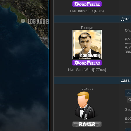
Ник: infiniti_FX(RUS)
Дата:
Гонщик
Oni
До
-----
А, 
38
Ник: SandWicH[177rus]
Дата:
Ученик
Qu
O
Это
До
-----