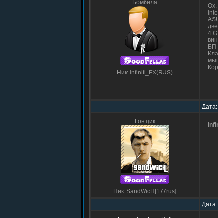
Бомбила
Ох,
Int
ASU
две
4 G
вин
БП 
Кла
мыш
Кор
Ник: infiniti_FX(RUS)
Дата:
Гонщик
infi
Ник: SandWicH[177rus]
Дата: