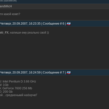
ote
(
SandWicH
)
andWicH
 тя какой комп?
 Четверг, 20.09.2007, 16:23:35 | Сообщение # 6 |
niti_FX
, напиши ему реально свой ))
 Четверг, 20.09.2007, 16:24:59 | Сообщение # 7 |
: Intel Pentium D 3.66 GHz
: 1Gb
: GeForce 7600 256 Mb
: 200 Gb
ой…средненький наборчеГ