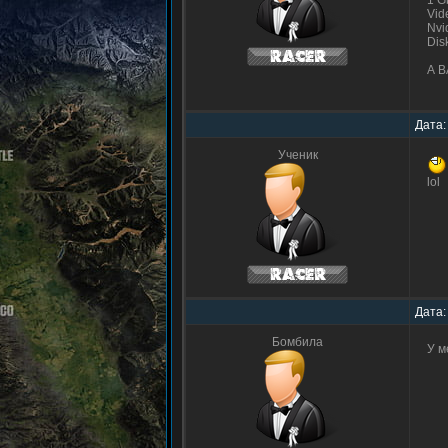
1 G
Vid
Nvi
Dis
А 
Дата:
Ученик
lol
Дата:
Бомбила
У м