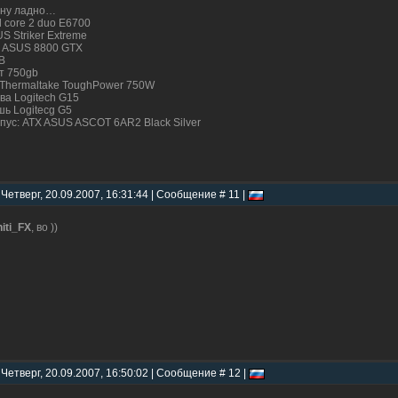
 ну ладно…
el core 2 duo E6700
S Striker Extreme
 ASUS 8800 GTX
B
т 750gb
Thermaltake ToughPower 750W
ва Logitech G15
ь Logitecg G5
пус: ATX ASUS ASCOT 6AR2 Black Silver
 Четверг, 20.09.2007, 16:31:44 | Сообщение # 11 |
niti_FX
, во ))
 Четверг, 20.09.2007, 16:50:02 | Сообщение # 12 |