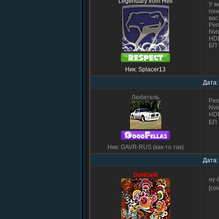
Legendary from Hell
У м
гон
вас
Pen
Nvi
HDD
БП 
Ник: Splacer13
Дата:
Любитель
Pen
Nvi
HDD
БП 
Ник: GAVR-RUS (как-то так)
Дата:
DaNGeR
ну 
[co