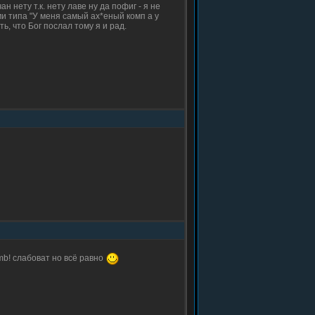
 нету т.к. нету лаве ну да пофиг - я не
и типа "У меня самый ах*еный комп а у
ть, что Бог послал тому я и рад.
mb! слабоват но всё равно