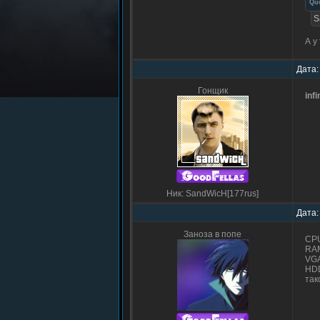
Qu
S
А у
Дата:
Гонщик
infi
Ник: SandWicH[177rus]
Дата:
Заноза в попе
CPU
RAM
VGA
HDD
так