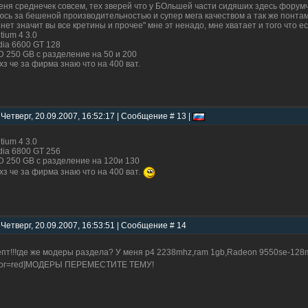
еня среднечек совсем, тех зверей что у БОльшей части сидяших здесь форумчан
юсь за бешеной производительностью и супер мега качеством а так же понтам
 нет значит вы все кретины и прочее" мне эт ненадо, мне хватает и того что ес
tium 4 3.0
dia 6600 GT 128
 250 GB с разделение на 50 и 200
хз че за фирма знаю что на 400 ват.
 Четверг, 20.09.2007, 16:52:17 | Сообщение # 13 |
tium 4 3.0
dia 6800 GT 256
 250 GB с разделение на 120и 130
хз че за фирма знаю что на 400 ват.
 Четверг, 20.09.2007, 16:53:51 | Сообщение # 14
ёпт!!!где же модеры раздела? У меня p4 2238mhz,ram 1gb,Radeon 9550se-128
lor=red]МОДЕРЫ ПЕРЕМЕСТИТЕ ТЕМУ!