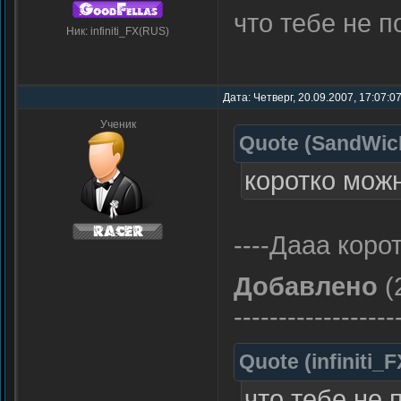
что тебе не п
Ник: infiniti_FX(RUS)
Дата: Четверг, 20.09.2007, 17:07:0
Ученик
Quote
(
SandWic
коротко можн
----Дааа коро
Добавлено
(
------------------
Quote
(
infiniti_F
что тебе не 