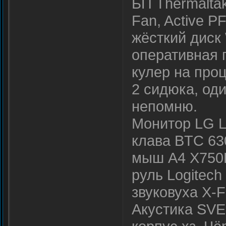
БП Thermalta
Fan, Active PF
жёсткий диск 
оперативная 
кулер на проц
2 сидюка, оди
непомню.
Монитор LG L
клава BTC 63
мыш A4 X750
руль Logitech
звуковуха X-F
Акустика SVE