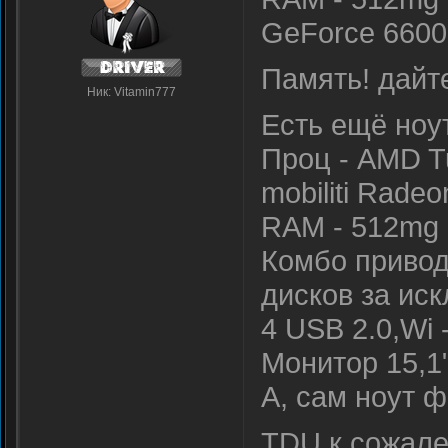
GeForce 6600
Память! дайт
Ник: Vitamin777
Есть ещё ноу
Проц - AMD Tu
mobiliti Rade
RAM - 512mg
Комбо привод
дисков за ис
4 USB 2.0,Wi 
Монитор 15,1
А, сам ноут 
TDU к сожале