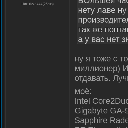
БОльшей час
Ник: rizzo444(25rus)
нету лаве ну
производите
так же понт
а у вас нет 
ненадо, мне 
ну я тоже с т
послал тому 
миллионер) И
отдавать. Лу
моё:
Intel Core2Du
Gigabyte GA-
Sapphire Rad