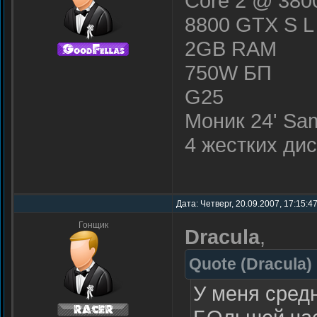
Core 2 @ 38
8800 GTX S L 
2GB RAM
750W БП
G25
Моник 24' S
4 жестких дис
Дата: Четверг, 20.09.2007, 17:15:4
Гонщик
Dracula
,
Quote
(
Dracula
)
У меня средн