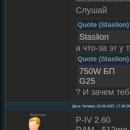
------------------
Слушай
Quote
(
Staslion
)
Staslion
а что-за эт у 
Quote
(
Staslion
)
750W БП
G25
? И зачем теб
Дата: Четверг, 20.09.2007, 17:36:2
Водитель
P-IV 2.60
RAM - 512mg