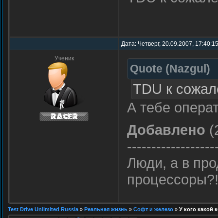
Дата: Четверг, 20.09.2007, 17:40:1
Ученик
Quote
(
Nazgul
)
TDU к сожал
А тебе операт
Добавлено
(
------------------
Люди, а в пр
процессоры?
Test Drive Unlimited Russia
»
Реальная жизнь
»
Софт и железо
»
У кого какой