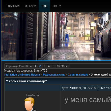
ГЛАВНАЯ
ФОРУМ
TDU
TDU 2
2
Страница
2
из
96
«
1
3
4
…
95
96
»
Модератор форума: Shurik722
Test Drive Unlimited Russia
»
Реальная жизнь
»
Софт и железо
»
У кого какой
У кого какой компьютер?
Дата: Четверг, 20.09.2007, 16:57:4
Бомбила
у меня самый