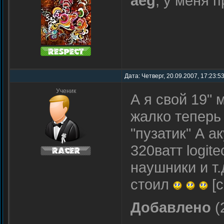
aeg
, у меня 
Дата: Четверг, 20.09.2007, 17:23:5
Ученик
А я свой 19"
жалко теперь 
"пузатик" А 
320ватт logit
наушники и т.
стоил
[c
Добавлено
(