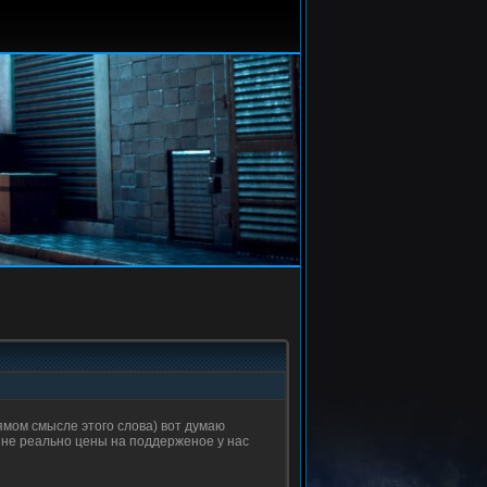
рямом смысле этого слова) вот думаю
но не реально цены на поддерженое у нас