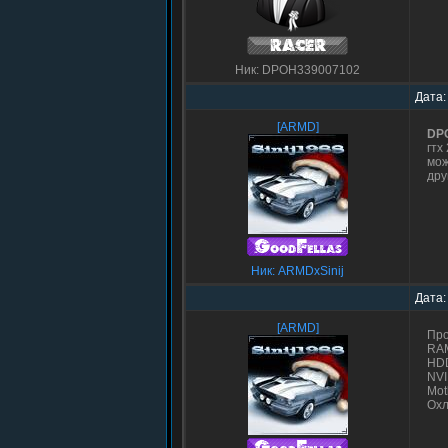
Ник: DPOH339007102
Дата:
[ARMD]
DP
гтх
мож
дру
Ник: ARMDxSinij
Дата:
[ARMD]
Про
RAM
HDD
NVI
Mot
Охл