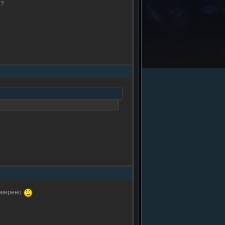
т?
роверено