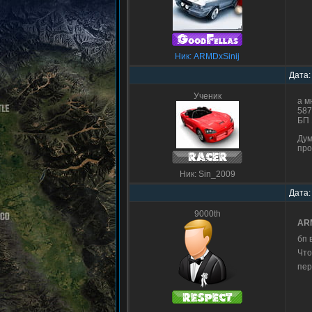
Ник: ARMDxSinij
Дата:
Ученик
а м
587
БП 
Дум
про
Ник: Sin_2009
Дата:
9000th
ARM
бп 
Что
пер