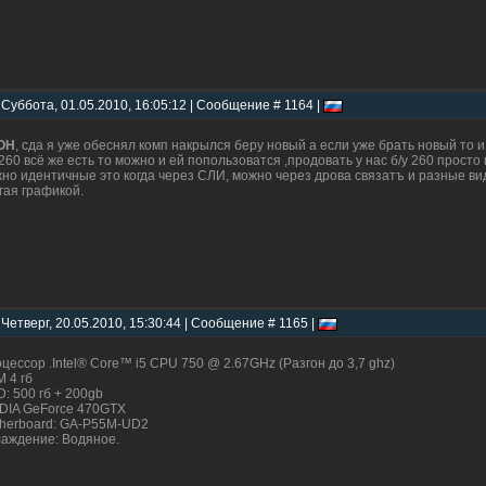
 Суббота, 01.05.2010, 16:05:12 | Сообщение # 1164 |
OH
, сда я уже обеснял комп накрылся беру новый а если уже брать новый то и
 260 всё же есть то можно и ей попользоватся ,продовать у нас б/у 260 просто
но идентичные это когда через СЛИ, можно через дрова связатъ и разные ви
гая графикой.
 Четверг, 20.05.2010, 15:30:44 | Сообщение # 1165 |
цессор .Intel® Core™ i5 CPU 750 @ 2.67GHz (Разгон до 3,7 ghz)
 4 гб
: 500 гб + 200gb
DIA GeForce 470GTX
herboard: GA-P55M-UD2
аждение: Водяное.