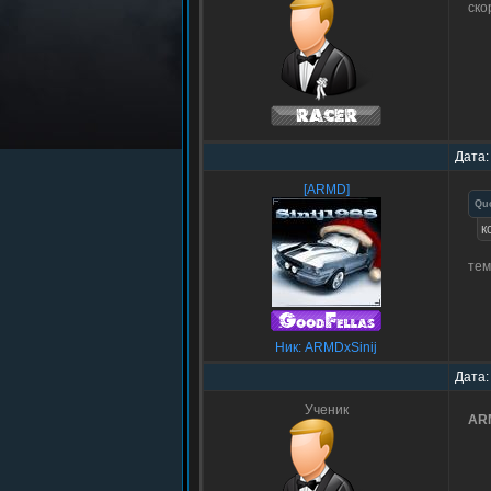
ско
Дата:
[ARMD]
Qu
к
тем
Ник: ARMDxSinij
Дата:
Ученик
ARM