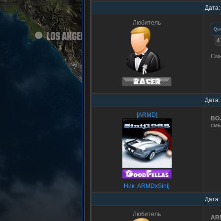
Дата:
Любитель
Qu
4
Смы
Дата:
[ARMD]
BO
смы
Ник: ARMDxSinij
Дата:
Любитель
ARM