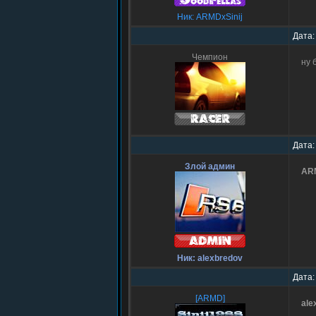
Ник: ARMDxSinij
Дата:
Чемпион
ну 
Дата:
Злой админ
ARM
Ник: alexbredov
Дата:
[ARMD]
ale