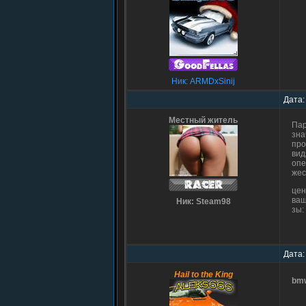
Ник: ARMDxSinij
Дата:
Местный житель
Пар
зна
про
вид
опе
жес
цен
ваш
Ник: Steam98
зы:
Дата:
Hail to the King
bm