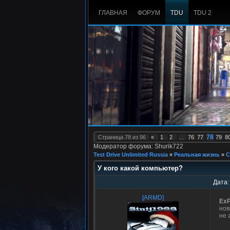
ГЛАВНАЯ
ФОРУМ
TDU
TDU 2
78
Страница
78
из
96
«
1
2
…
76
77
79
8
Модератор форума: Shurik722
Test Drive Unlimited Russia
»
Реальная жизнь
»
С
У кого какой компьютер?
Дата:
[ARMD]
ExP
нов
не 