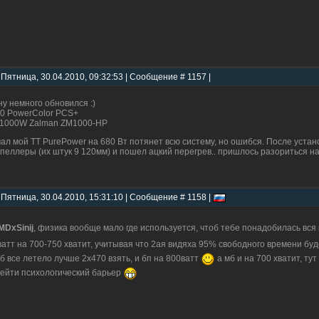
 Пятница, 30.04.2010, 09:32:53 | Сообщение # 1157 |
ну немного обновился :)
0 PowerColor PCS+
1000W Zalman ZM1000-HP
ал мой ТТ PurePower на 680 Вт потянет всю систему, но ошибся. После уста
пеллеры (их штук 9 120мм) и пошел ацкий перегрев.. пришлось разориться на
 Пятница, 30.04.2010, 15:31:10 | Сообщение # 1158 |
DxSinij
, физика вообще мало где используется, чтоб тебе понадобилась вся
ватт на 700-750 хватит, учитывая что 2ая видяха 95% свободного времени бу
б все летело лучше 2х470 взять, и бп на 800ватт
а мб и на 700 хватит, ту
ейти психологический барьер