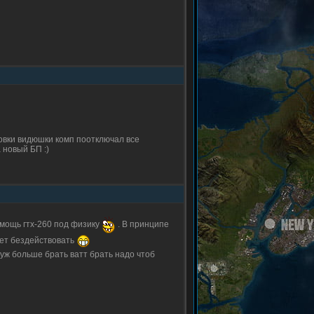
новки видюшки комп поотключал все
 новый БП :)
 мощь гтх-260 под физику
. В принципе
дет бездействовать
т уж больше брать ватт брать надо чтоб