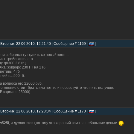
 Вторник, 22.06.2010, 12:21:40 | Сообщение # 1169 |
|
ни собрался тут купить се новый комп…
чит требования его…
ц: q8300 2.8 ггц
яха: жифорс 230 ГТ на 2 гб.
ретивы 4 гб
ткий на 500 гб.
а вопроса его 22000 руб.
е мнение стоит брать или нет, или посоветуйте что нить получше.
 В кармане 25000)
 Вторник, 22.06.2010, 12:28:34 | Сообщение # 1170 |
|
w525i
, я думаю стоит,потому что хороший комп за небольшие деньги