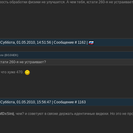
рость обработки физики не улучшится. А чем тебя, кстати 260-я не устраивае
 Суббота, 01.05.2010, 14:51:56 | Сообщение # 1162 |
ote
(
BOJI4EK
)
стати 260-я не устраивает?
 что хуже 470.
 Суббота, 01.05.2010, 15:56:47 | Сообщение # 1163
DxSinij
, чем? и советуют в связке держать идентичные видюхи. Но это не п