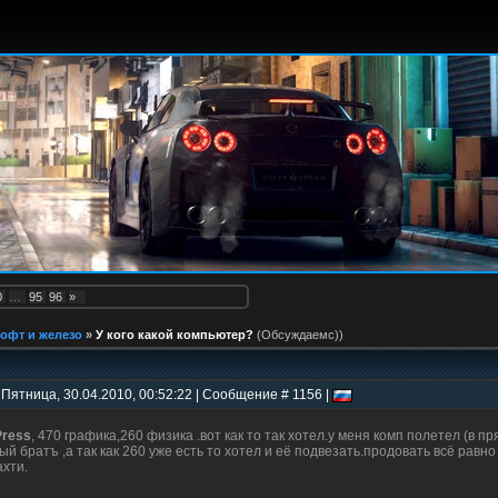
0
…
95
96
»
офт и железо
»
У кого какой компьютер?
(Обсуждаемс))
 Пятница, 30.04.2010, 00:52:22 | Сообщение # 1156 |
ress
, 470 графика,260 физика .вот как то так хотел.у меня комп полетел (в п
ый братъ ,а так как 260 уже есть то хотел и её подвезать.продовать всё рав
ахти.