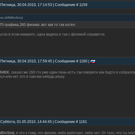
 Пятница, 30.04.2010, 17:14:53 | Сообщение # 1159
ote
(
ARMDxSinij
)
70 графика,260 физика .вот как то так хотел
сла в этом никакого, одна видяха и так с физикой справится.
 Пятница, 30.04.2010, 17:59:45 | Сообщение # 1160 |
JI4EK
, сказал же 260 гтх уже один пень естъ.так говорите как будто я собрал
сл или нет это я сам как нибудь решу.
 Суббота, 01.05.2010, 14:44:45 | Сообщение # 1161
DxSinij
, я это к тому, что физикс либо работает, либо нет. От того, что ты п