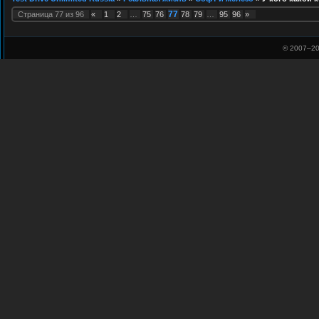
77
Страница
77
из
96
«
1
2
…
75
76
78
79
…
95
96
»
© 2007–
20