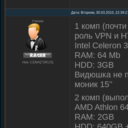
Дата: Вторник, 30.03.2010, 22:39:
Ученик
1 комп (почти
роль VPN и H
Intel Celeron
RAM: 64 Mb
HDD: 3GB
Ник: CEMA[73RUS]
Видюшка не 
моник 15''
2 комп (выпо
AMD Athlon 6
RAM: 2GB
HDD: 640GB 