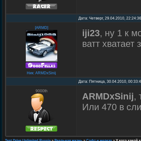
Дата: Четверг, 29.04.2010, 22:24:3
[ARMD]
iji23
, ну 1 к 
ватт хватает з
Ник: ARMDxSinij
Дата: Пятница, 30.04.2010, 00:33:
9000th
ARMDxSinij
,
Или 470 в сл
Test Drive Unlimited Russia
»
Реальная жизнь
»
Софт и железо
»
У кого какой