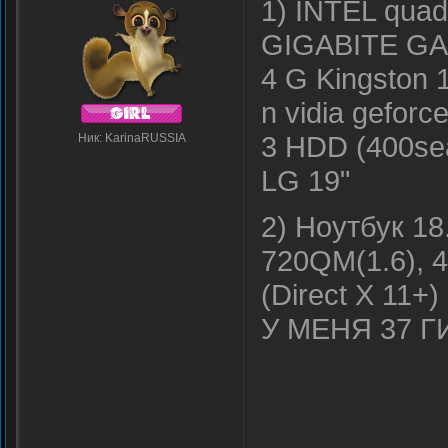
1) INTEL quad
GIGABITE GA
4 G Kingston 
n vidia geforc
3 HDD (400sea
Ник: KarinaRUSSIA
LG 19"
2) Ноутбук 18
720QM(1.6), 4
(Direct X 11
У МЕНЯ 37 ГИ