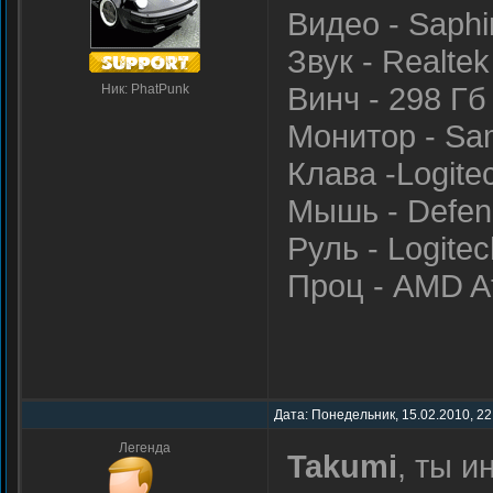
Видео - Saphi
Звук - Realte
Винч - 298 Гб
Ник: PhatPunk
Монитор - Sa
Клава -Logitec
Мышь - Defen
Руль - Logite
Проц - AMD At
Дата: Понедельник, 15.02.2010, 22
Легенда
Takumi
, ты и