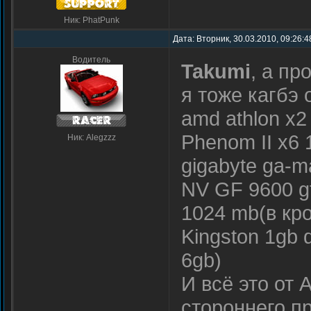
Ник: PhatPunk
Дата: Вторник, 30.03.2010, 09:26:
Водитель
Takumi
, а пр
я тоже кагбэ
amd athlon x2
Phenom II х6
Ник: Alegzzz
gigabyte ga-
NV GF 9600 g
1024 mb(в кр
Kingston 1gb 
6gb)
И всё это от 
стороннего п