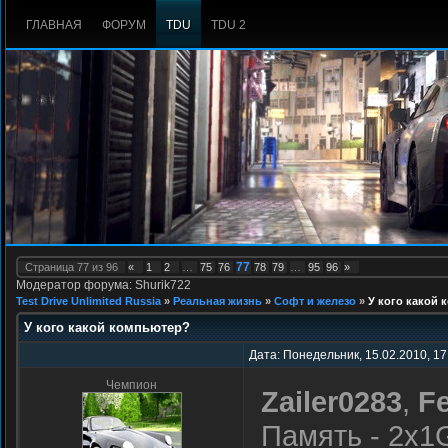
ГЛАВНАЯ
ФОРУМ
TDU
TDU 2
77
Страница
77
из
96
«
1
2
…
75
76
78
79
…
95
96
»
Модератор форума: Shurik722
Test Drive Unlimited Russia
»
Реальная жизнь
»
Софт и железо
»
У кого какой
У кого какой компьютер?
Дата: Понедельник, 15.02.2010, 17
Чемпион
Zailer0283
,
F
Память - 2x