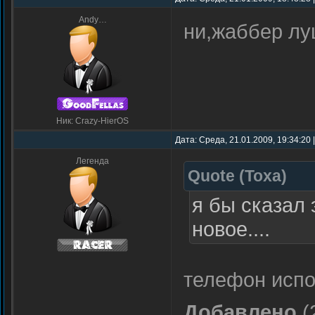
Andy…
ни,жаббер л
Ник: Crazy-HierOS
Дата: Среда, 21.01.2009, 19:34:20
Легенда
Quote
(
Toxa
)
я бы сказал 
новое....
телефон испо
Добавлено
(