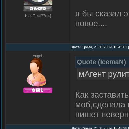
я бы сказал э
Ник: Toxa[77rus]
новое....
Дата: Среда, 21.01.2009, 18:45:02
AngeL
Quote
(
IcemaN
)
мАгент рулит
Как заставит
моб,сделала 
пишет неверн
Дата: Среда, 21.01.2009, 18:48:28