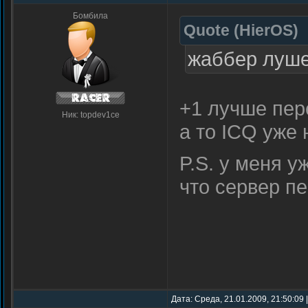
Бомбила
Quote
(
HierOS
)
жаббер луш
+1 лучше пер
Ник: topdev1ce
а то ICQ уже 
P.S. у меня у
что сервер п
Дата: Среда, 21.01.2009, 21:50:09