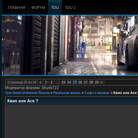
ГЛАВНАЯ
ФОРУМ
TDU
TDU 2
25
Страница
25
из
29
«
1
2
…
23
24
26
27
28
29
»
Модератор форума: Shurik722
Test Drive Unlimited Russia
»
Реальная жизнь
»
Софт и железо
»
Квип или Ася 
Квип или Ася ?