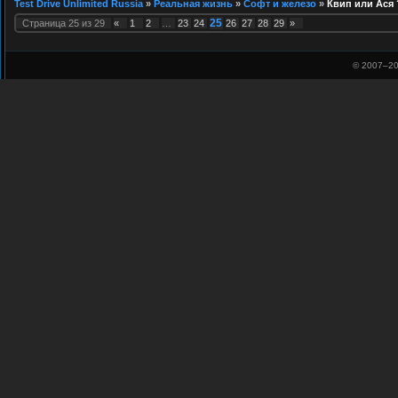
Test Drive Unlimited Russia
»
Реальная жизнь
»
Софт и железо
»
Квип или Ася 
25
Страница
25
из
29
«
1
2
…
23
24
26
27
28
29
»
© 2007–
20