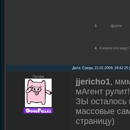
3
.
Другое
4
.
А нхрен это надо ?!
Дата: Среда, 21.01.2009, 18:42:25
Профи
jjericho1
, мм
мАгент рулит
ЗЫ осталось 
массовые са
страницу)