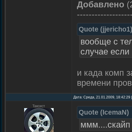
Добавлено
(
------------------
Quote
(
jjericho1
вообще с тел
случае если
и када комп 
времени пров
Дата: Среда, 21.01.2009, 18:42:29 
Таксист
Quote
(
IcemaN
)
ммм....скай