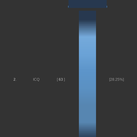
2
.
ICQ
[
63
]
[28.25%]