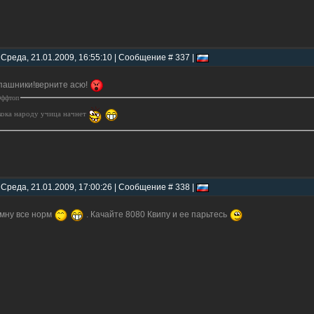
 Среда, 21.01.2009, 16:55:10 | Сообщение # 337 |
ашники!верните асю!
ффтоп
кока народу учица начнет
 Среда, 21.01.2009, 17:00:26 | Сообщение # 338 |
 мну все норм
. Качайте 8080 Квипу и ее парьтесь