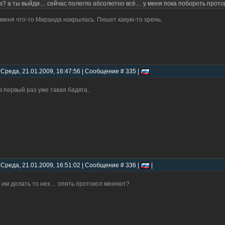
а? а ты выйди… сейчас полегло абсолютно всё… у меня пока побороть прот
 меня что-то Миранда накрылась. Пишет какую-то хрень.
 Среда, 21.01.2009, 16:47:56 | Сообщение # 335 |
в первый раз уже такая бадяга..
 Среда, 21.01.2009, 16:51:02 | Сообщение # 336 |
|
 им делать то нех… опять протокол меняют?