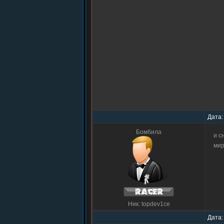
Дата:
Бомбила
и с
мир
Ник: topdev1ce
Дата: