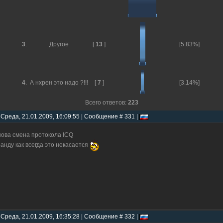
3
.
Другое
[
13
]
[5.83%]
4
.
А нхрен это надо ?!!!
[
7
]
[3.14%]
Всего ответов:
223
 Среда, 21.01.2009, 16:09:55 | Сообщение # 331 |
нова смена протокола ICQ
анду как всегда это некасается
 Среда, 21.01.2009, 16:35:28 | Сообщение # 332 |