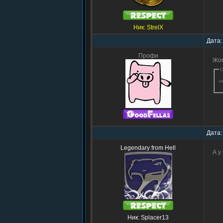
Ник: StrelX
Дата:
Профи
Жоп
О
с
Дата:
Legendary from Hell
А у
Ник: Splacer13