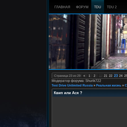
ГЛАВНАЯ
ФОРУМ
TDU
TDU 2
23
Страница
23
из
29
«
1
2
…
21
22
24
2
Модератор форума: Shurik722
Test Drive Unlimited Russia
»
Реальная жизнь
»
С
Квип или Ася ?