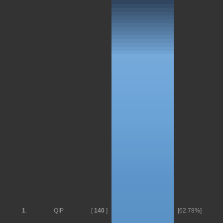
1
.
QIP
[
140
]
[62.78%]