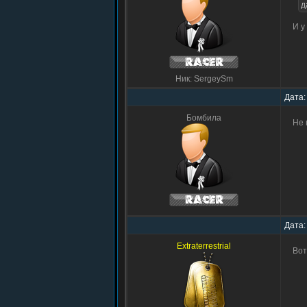
д
И у
Ник: SergeySm
Дата:
Бомбила
Не 
Дата:
Extraterrestrial
Вот