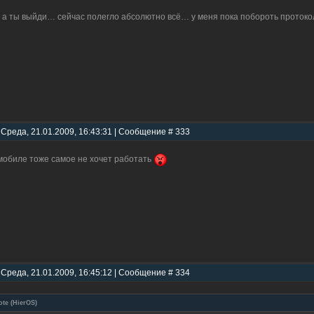
 а ты выйди… сейчас полегло абсолютно всё… у меня пока побороть проток
 Среда, 21.01.2009, 16:43:31 | Сообщение # 333
мобиле тоже самое не хочет работать
 Среда, 21.01.2009, 16:45:12 | Сообщение # 334
ote
(
HierOS
)