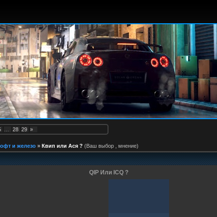
5
…
28
29
»
офт и железо
»
Квип или Ася ?
(Ваш выбор , мнение)
QIP Или ICQ ?