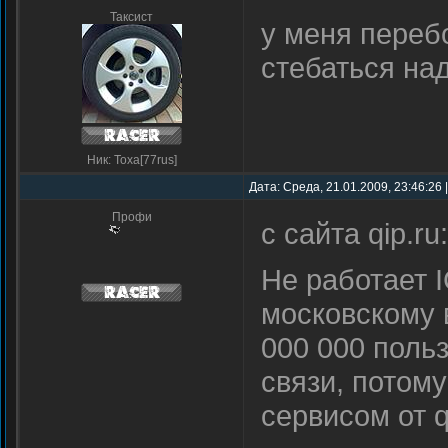
Таксист
у меня переб
стебаться на
Ник: Toxa[77rus]
Дата: Среда, 21.01.2009, 23:46:26
Профи
с сайта qip.ru:
Не работает 
московскому 
000 000 поль
связи, потому
сервисом от q