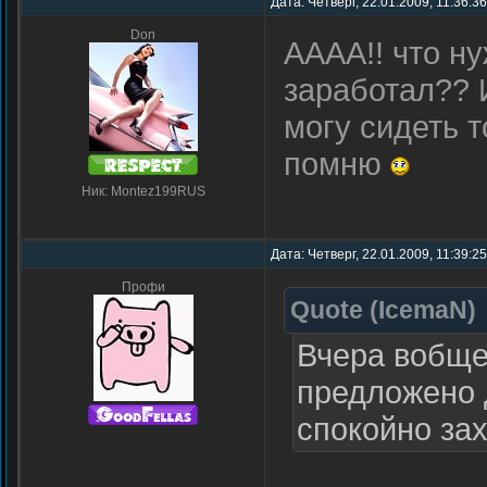
Дата: Четверг, 22.01.2009, 11:36:3
Don
АААА!! что н
заработал?? 
могу сидеть т
помню
Ник: Montez199RUS
Дата: Четверг, 22.01.2009, 11:39:2
Профи
Quote
(
IcemaN
)
Вчера вобще
предложено 
спокойно зах