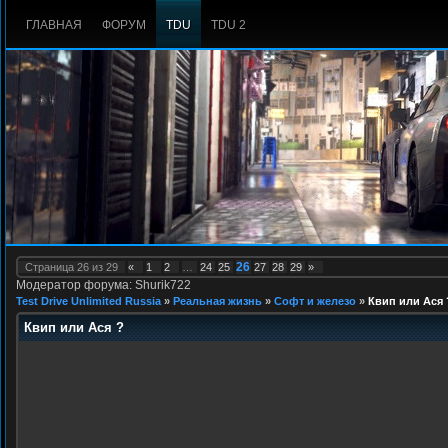
ГЛАВНАЯ
ФОРУМ
TDU
TDU 2
26
Страница
26
из
29
«
1
2
…
24
25
27
28
29
»
Модератор форума: Shurik722
Test Drive Unlimited Russia
»
Реальная жизнь
»
Софт и железо
»
Квип или Ася 
Квип или Ася ?