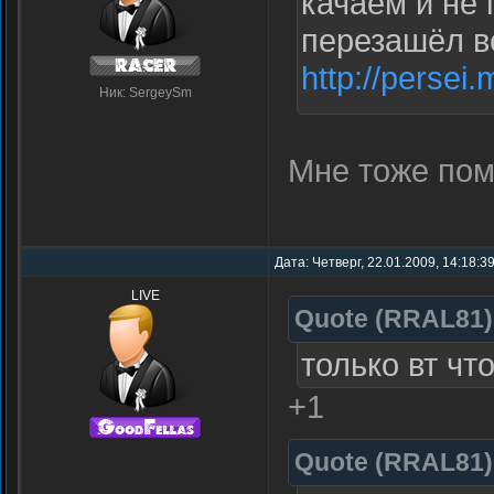
качаем и не 
перезашёл в
http://persei.
Ник: SergeySm
Мне тоже пом
Дата: Четверг, 22.01.2009, 14:18:3
LIVE
Quote
(
RRAL81
)
только вт чт
+1
Quote
(
RRAL81
)