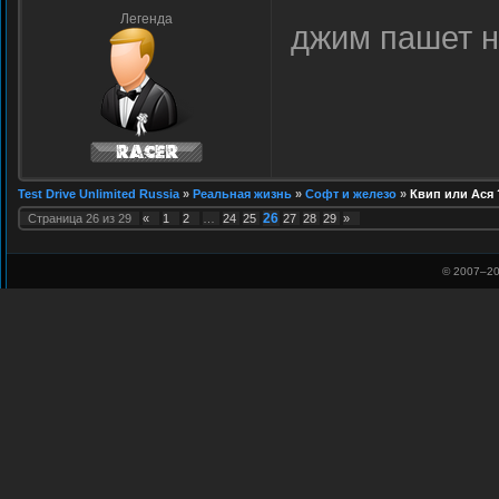
Легенда
джим пашет н
Test Drive Unlimited Russia
»
Реальная жизнь
»
Софт и железо
»
Квип или Ася 
26
Страница
26
из
29
«
1
2
…
24
25
27
28
29
»
© 2007–
20