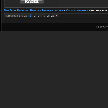
Test Drive Unlimited Russia
»
Реальная жизнь
»
Софт и железо
»
Квип или Ася 
1
Страница
1
из
29
2
3
…
28
29
»
© 2007–
20