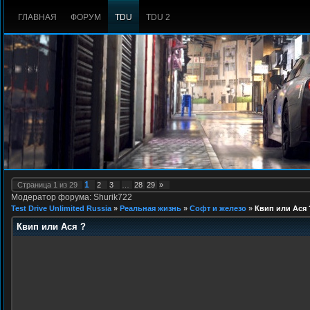
ГЛАВНАЯ
ФОРУМ
TDU
TDU 2
1
Страница
1
из
29
2
3
…
28
29
»
Модератор форума: Shurik722
Test Drive Unlimited Russia
»
Реальная жизнь
»
Софт и железо
»
Квип или Ася 
Квип или Ася ?