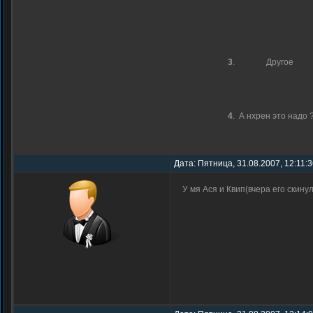
3
.
Другое
4
.
А нхрен это надо ?!
Дата: Пятница, 31.08.2007, 12:11:
У мя Ася и Квип(вчера его скинул