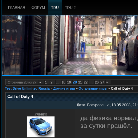
ГЛАВНАЯ
ФОРУМ
TDU
TDU 2
20
Страница
20
из
27
«
1
2
…
18
19
21
22
…
26
27
»
Test Drive Unlimited Russia
»
Другие игры
»
Остальные игры
»
Call of Duty 4
Call of Duty 4
Дата: Воскресенье, 18.05.2008, 21
Ученик
да физика нормал,
за сутки прашёл.