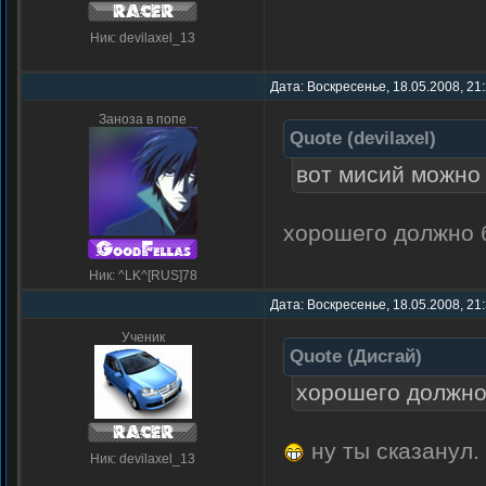
Ник: devilaxel_13
Дата: Воскресенье, 18.05.2008, 21
Заноза в попе
Quote
(
devilaxel
)
вот мисий можно 
хорошего должно 
Ник: ^LK^[RUS]78
Дата: Воскресенье, 18.05.2008, 21
Ученик
Quote
(
Дисгай
)
хорошего должно
ну ты сказанул.
Ник: devilaxel_13