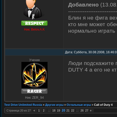
Добавлено
(13.08
--------------------------
Блин я не фига вех
кто мне может обе
Ник: Belov.A.K
нормально играть 
Дата: Суббота, 30.08.2008, 16:46:
Ученик
Люди подскажите п
DUTY 4 а его не кт
Ник: ZER_94
Test Drive Unlimited Russia
»
Другие игры
»
Остальные игры
»
Call of Duty 4
20
Страница
20
из
27
«
1
2
…
18
19
21
22
…
26
27
»