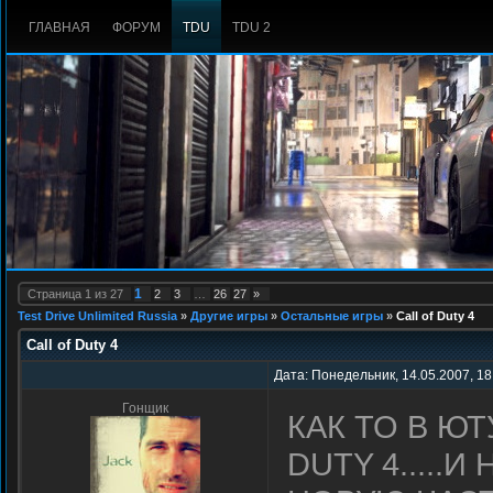
ГЛАВНАЯ
ФОРУМ
TDU
TDU 2
1
Страница
1
из
27
2
3
…
26
27
»
Test Drive Unlimited Russia
»
Другие игры
»
Остальные игры
»
Call of Duty 4
Call of Duty 4
Дата: Понедельник, 14.05.2007, 18
Гонщик
КАК ТО В Ю
DUTY 4.....