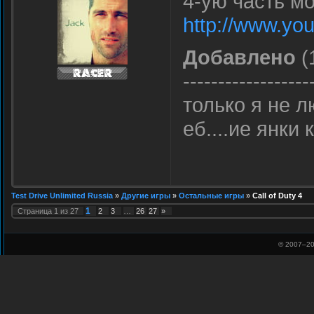
4-ую часть м
http://www.you
Добавлено
(
------------------
только я не л
еб....ие янки
Test Drive Unlimited Russia
»
Другие игры
»
Остальные игры
»
Call of Duty 4
1
Страница
1
из
27
2
3
…
26
27
»
© 2007–
20