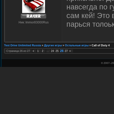
навсегда по 
сам кей! Это 
парься толоь
Ник: Immor83000Rus
Test Drive Unlimited Russia
»
Другие игры
»
Остальные игры
»
Call of Duty 4
26
Страница
26
из
27
«
1
2
…
24
25
27
»
© 2007–
20