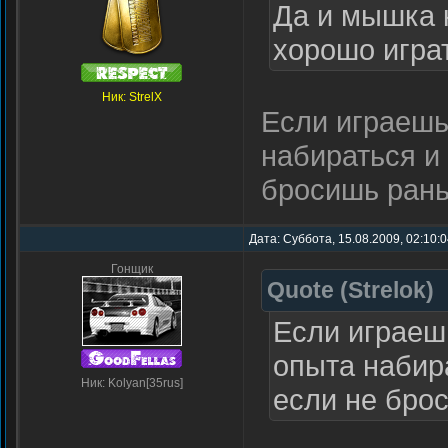
Да и мышка к
хорошо игр
Ник: StrelX
Если играешь
набираться и
бросишь ран
Дата: Суббота, 15.08.2009, 02:10:
Гонщик
Quote
(
Strelok
)
Если играеш
опыта набир
Ник: Kolyan[35rus]
если не бро