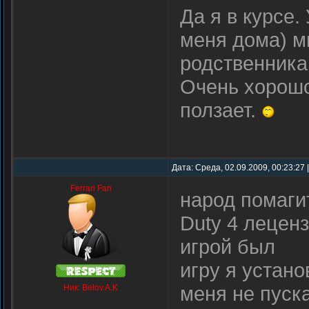
Да я в курсе.
меня дома) м
родственникам
Очень хорошо
ползает.
Дата: Среда, 02.09.2009, 00:23:27
Ferrari Fan
народ помагит
Duty 4 леценз
игрой был
игру я устано
меня не пуска
Ник: Belov.A.K