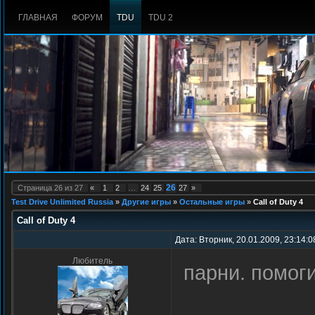
ГЛАВНАЯ
ФОРУМ
TDU
TDU 2
26
Страница
26
из
27
«
1
2
…
24
25
27
»
Test Drive Unlimited Russia
»
Другие игры
»
Остальные игры
»
Call of Duty 4
Call of Duty 4
Дата: Вторник, 20.01.2009, 23:14:
Любитель
парни. помоги