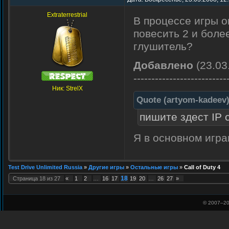
Extraterrestrial
В процессе игры о
повесить 2 и боле
глушитель?
Добавлено
(23.03
--------------------------
Ник: StrelX
Quote
(
artyom-kadeev
пишите здест IP 
Я в основном игра
Test Drive Unlimited Russia
»
Другие игры
»
Остальные игры
»
Call of Duty 4
18
Страница
18
из
27
«
1
2
…
16
17
19
20
…
26
27
»
© 2007–
20