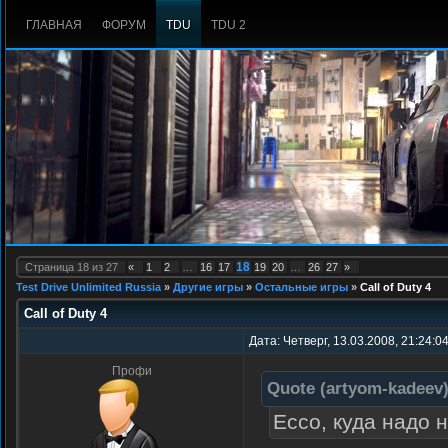
ГЛАВНАЯ
ФОРУМ
TDU
TDU 2
18
Страница
18
из
27
«
1
2
…
16
17
19
20
…
26
27
»
Test Drive Unlimited Russia
»
Другие игры
»
Остальные игры
»
Call of Duty 4
Call of Duty 4
Дата: Четверг, 13.03.2008, 21:24:0
Профи
Quote
(
artyom-kadeev
Ecco, куда надо 