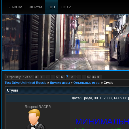
ГЛАВНАЯ
ФОРУМ
TDU
TDU 2
7
Страница
7
из
43
«
1
2
…
5
6
8
9
…
42
43
»
Test Drive Unlimited Russia
»
Другие игры
»
Остальные игры
»
Crysis
Crysis
Дата: Среда, 09.01.2008, 14:09:06
Respect RACER
МИНИМАЛЬН