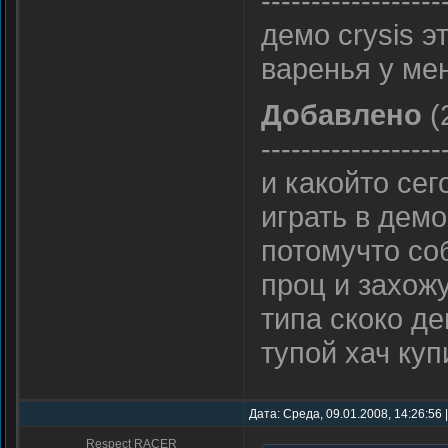
------------------
демо crysis э
варенья у ме
Добавлено
(
------------------
и какойто се
играть в дем
потомучто со
проц и захожу
типа скоко д
тупой хач ку
Дата: Среда, 09.01.2008, 14:26:56
Respect RACER