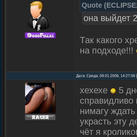
Quote
(
ECLIPSE
она выйдет 
Так какого хр
на подходе!!!
Дата: Среда, 09.01.2008, 14:27:06
хехехе
5 дн
справидливо
нимагу ждат
украсть эту 
чёт я кроли