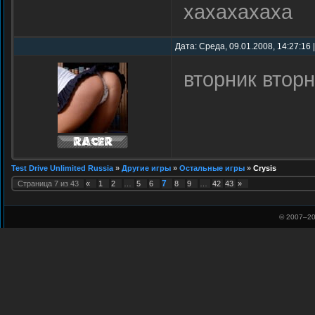
хахахахаха
Дата: Среда, 09.01.2008, 14:27:16
вторник втор
Test Drive Unlimited Russia
»
Другие игры
»
Остальные игры
»
Crysis
7
Страница
7
из
43
«
1
2
…
5
6
8
9
…
42
43
»
© 2007–
20