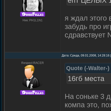
епт ЦЕЛЫХ 1
я ждал этого 
Ник: PH1L1N1
забудь про иг
сдравствует
Дата: Среда, 09.01.2008, 14:28:16
Respect RACER
Quote
(
-Walter-
)
16гб места
На соньке 3 
компа это, п