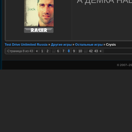
Test Drive Unlimited Russia
»
Другие игры
»
Остальные игры
»
Crysis
8
Страница
8
из
43
«
1
2
…
6
7
9
10
…
42
43
»
© 2007–
20