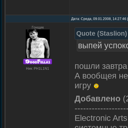
Дата: Среда, 09.01.2008, 14:27:46
Гонщик
Quote
(
Staslion
)
выпей успоко
пошли завтр
Ник: PH1L1N1
А вообщея не
игру
Добавлено
(
------------------
Electronic A
системные тр