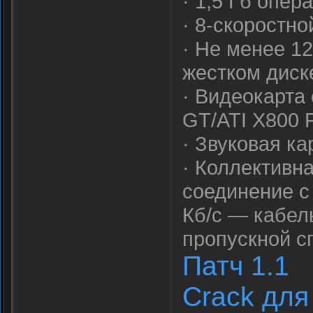
· 1,5 Гб опер
· 8-скоростн
· Не менее 1
жестком диск
· Видеокарта
GT/ATI X800 
· Звуковая ка
· Коллективна
соединение с
Кб/с — кабел
пропускной с
Патч 1.1
Crack для