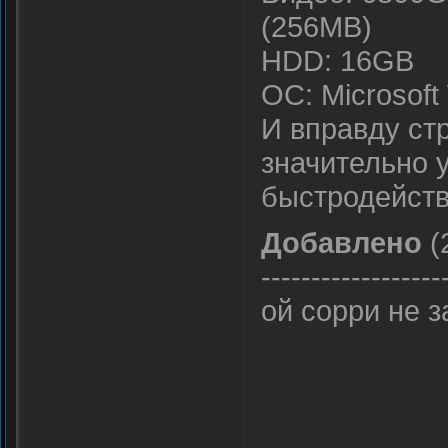
(256MB)
HDD: 16GB
ОС: Microsoft
И вправду ст
значительно 
быстродейст
Добавлено
(
------------------
ой сорри не 