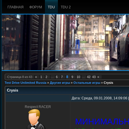
ГЛАВНАЯ
ФОРУМ
TDU
TDU 2
8
Страница
8
из
43
«
1
2
…
6
7
9
10
…
42
43
»
Test Drive Unlimited Russia
»
Другие игры
»
Остальные игры
»
Crysis
Crysis
Дата: Среда, 09.01.2008, 14:09:06
Respect RACER
МИНИМАЛЬН