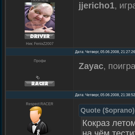
Любитель
jjericho1
, игр
Ник: FenixZ2007
Дата: Четверг, 05.06.2008, 21:27:
Профи
Zayac
, поигр
Дата: Четверг, 05.06.2008, 21:38:5
Respect RACER
Quote
(
$oprano
)
Кокраз лето
на чём тести