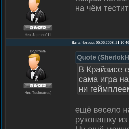
на чём тести
Ник: $oprano111
Дата: Четверг, 05.06.2008, 21:10:4
Водитель
Quote
(
Sherlok
В Крайзисе е
сама игра на
ни геймплее
Ник: Tushna(rus)
ещё весело н
рукопашку из