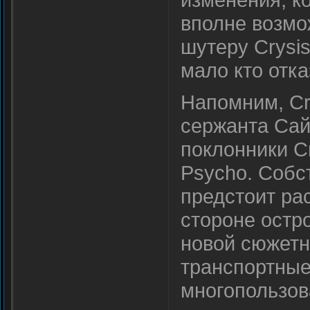
вполне возмо
шутеру Crysis
мало кто отка
Напомним, Cr
сержанта Сайк
поклонники C
Psycho. Собс
предстоит рас
стороне остр
новой сюжетн
транспортные
многопользов