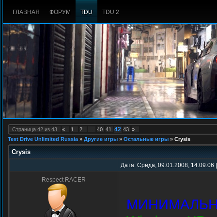
ГЛАВНАЯ
ФОРУМ
TDU
TDU 2
42
Страница
42
из
43
«
1
2
…
40
41
43
»
Test Drive Unlimited Russia
»
Другие игры
»
Остальные игры
»
Crysis
Crysis
Дата: Среда, 09.01.2008, 14:09:06
Respect RACER
МИНИМАЛЬН