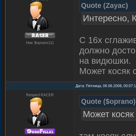
Quote
(
Zayac
)
Интересно, 
C 16x сглажи
Ник: $oprano111
должно досто
на видюшки.
Может косяк с
Дата: Пятница, 06.06.2008, 00:07:
Respect RACER
Quote
(
$oprano
)
Может косяк 
там косяк сл