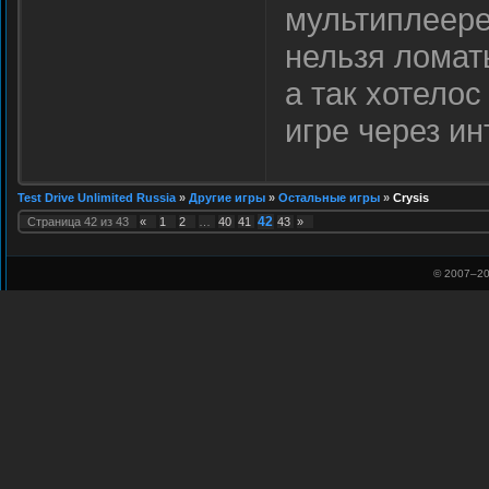
мультиплеере
нельзя ломат
а так хотелос
игре через и
Test Drive Unlimited Russia
»
Другие игры
»
Остальные игры
»
Crysis
42
Страница
42
из
43
«
1
2
…
40
41
43
»
© 2007–
20