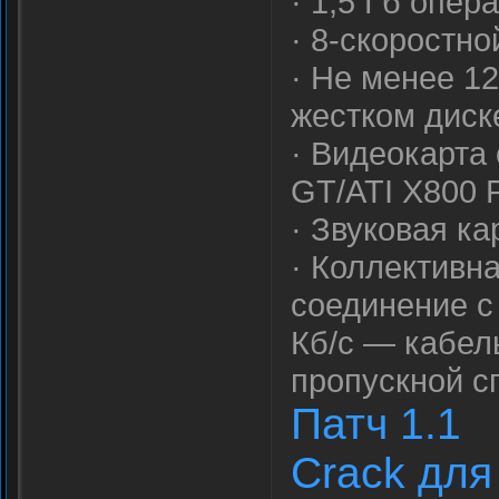
· 1,5 Гб опер
· 8-скоростн
· Не менее 1
жестком диск
· Видеокарта
GT/ATI X800 
· Звуковая ка
· Коллективна
соединение с
Кб/с — кабел
пропускной с
Патч 1.1
Crack для