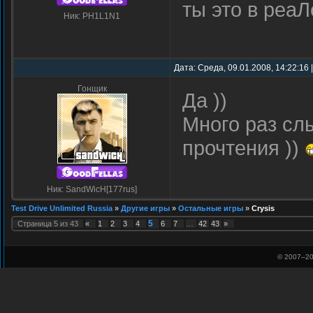
ты это в реа
Ник: PH1L1N1
Дата: Среда, 09.01.2008, 14:22:16
Гонщик
Да ))
Много раз слы
прочтения ))
Ник: SandWicH[177rus]
Test Drive Unlimited Russia
»
Другие игры
»
Остальные игры
»
Crysis
5
Страница
5
из
43
«
1
2
3
4
6
7
…
42
43
»
© 2007–
20