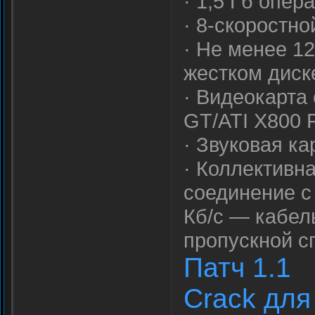
· 1,5 Гб опер
· 8-скоростн
· Не менее 1
жестком диск
· Видеокарта
GT/ATI X800 
· Звуковая ка
· Коллективна
соединение с
Кб/с — кабел
пропускной с
Патч 1.1
Crack для