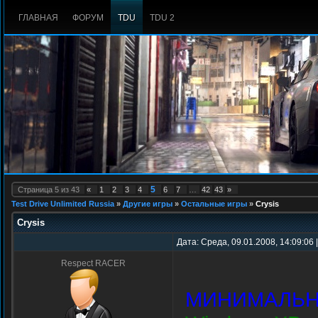
ГЛАВНАЯ
ФОРУМ
TDU
TDU 2
5
Страница
5
из
43
«
1
2
3
4
6
7
…
42
43
»
Test Drive Unlimited Russia
»
Другие игры
»
Остальные игры
»
Crysis
Crysis
Дата: Среда, 09.01.2008, 14:09:06
Respect RACER
МИНИМАЛЬН