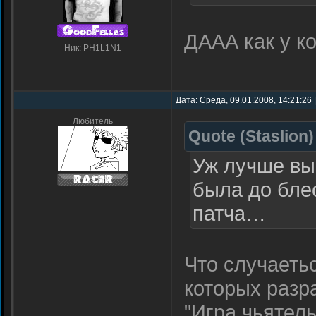
ДААА как у к
Ник: PH1L1N1
Дата: Среда, 09.01.2008, 14:21:26
Любитель
Quote
(
Staslion
)
Уж лучше вый
была до бле
патча…
Что случаеть
которых разр
"Игра чьятел