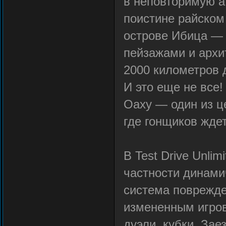
в неповторимую а
поистине райском
острове Ибица — 
пейзажами и архи
2000 километров 
И это еще не все
Оаху — один из ц
где гонщиков жде
В Test Drive Unli
частности динами
система поврежде
измененным игро
дуэли, кубки. Зае