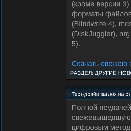
(кроме версии 3)
форматы файлов-о
(Blindwrite 4), md
(DiskJuggler), nrg
5).
Скачать свежею 
РАЗДЕЛ:
ДРУГИЕ НО
Тест-драйв заглох на с
Полной неудачей
свежевышедшую P
цифровым методо