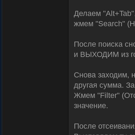
Делаем "Alt+Tab"
жмем "Search" (Н
После поиска сно
и ВЫХОДИМ из го
Снова заходим, н
другая сумма. За
Жмем "Filter" (О
значение.
После отсеивани