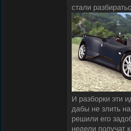
стали разбиратьс
И разборки эти и
дабы не злить н
решили его задоб
недели получат 