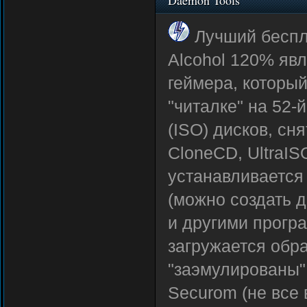
Daemon Tools
Лучший беспл
Alcohol 120% яв
геймера, которы
"читалке" на 52-
(ISO) дисков, сн
CloneCD, UltraIS
устанавливается 
(можно создать д
и другими прогр
загружается обра
"заэмулированы" 
Securom (не все 