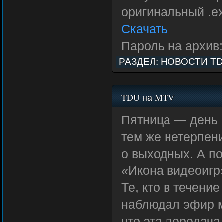
оригинальный .e
Скачать
Пароль на архив
РАЗДЕЛ:
НОВОСТИ T
TDU на MTV
Пятница — день 
тем же нетерпен
о выходных. А п
«Икона видеоигр
Те, кто в течени
наблюдал эфир м
что эта передач