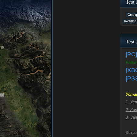
Test 
РАЗДЕЛ
Test
[PC]
Работ
[XBO
[PS3
Уста
1. Ус
2. За
3. За
Встре