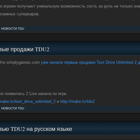
то игроки получают уникальную возможность сесть за руль не только зн
юзивных суперкаров.
:
НОВОСТИ TDU
вые продажи TDU2
йте simplygames.com
уже начали первые продажи Test Drive Unlimited 2 д
же появились 2 Live канала по игре.
/make.tv/test_drive_unlimited_2
и
http://make.tv/tdu2
:
НОВОСТИ TDU
вью TDU2 на русском языке