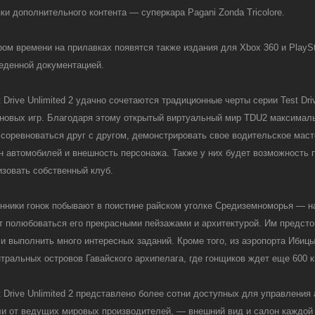
зки дополнительного контента — суперкара Pagani Zonda Tricolore.
ром времени на прилавках появятся также издания для Xbox 360 и PlaySt
еденной документацией.
t Drive Unlimited 2 удачно сочетаются традиционные черты серии Test Dr
новых игр. Благодаря этому открытый виртуальный мир TDU2 максималь
 соревноваться друг с другом, демонстрировать свое водительское маст
н автомобилей и внешность персонажа. Также у них будет возможность 
изовать собственный клуб.
нники гонок побывают в поистине райском уголке Средиземноморья — н
т полюбоваться его прекрасными пейзажами и архитектурой. Им предсто
 и выполнить много интересных заданий. Кроме того, из аэропорта Иби
нтральных островов Гавайского архипелага, где гонщиков ждет еще 600 
t Drive Unlimited 2 представлено более сотни доступных для управления
и от ведущих мировых производителей, — внешний вид и салон каждой