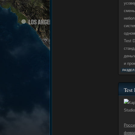
усове
смены
небол
систе
одном
Test 
станд
деньг
и про
РАЗДЕЛ
Test
Studi
Росси
февр