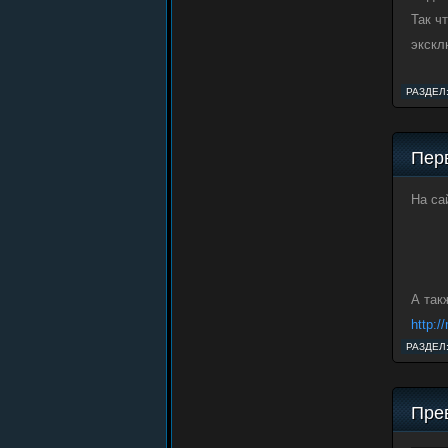
Так ч
экскл
РАЗДЕЛ
Пер
На са
А так
http:/
РАЗДЕЛ
Пре