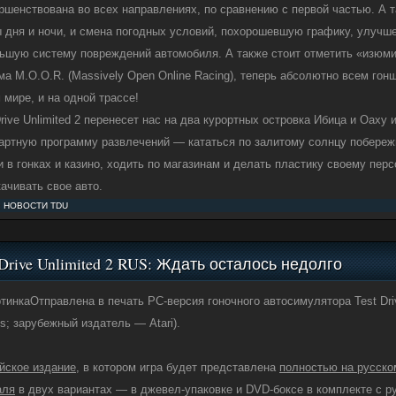
ршенствована во всех направлениях, по сравнению с первой частью. А т
 дня и ночи, и смена погодных условий, похорошевшую графику, улуч
ьшую систему повреждений автомобиля. А также стоит отметить «изюминк
ма M.O.O.R. (Massively Open Online Racing), теперь абсолютно всем го
 мире, и на одной трассе!
Drive Unlimited 2 перенесет нас на два курортных островка Ибица и Оаху 
артную программу развлечений — кататься по залитому солнцу побережь
и в гонках и казино, ходить по магазинам и делать пластику своему пер
качивать свое авто.
:
НОВОСТИ TDU
 Drive Unlimited 2 RUS: Ждать осталось недолго
Отправлена в печать PC-версия гоночного автосимулятора Test Dri
os; зарубежный издатель — Atari).
йское издание
, в котором игра будет представлена
полностью на русско
аля
в двух вариантах — в джевел-упаковке и DVD-боксе в комплекте с р