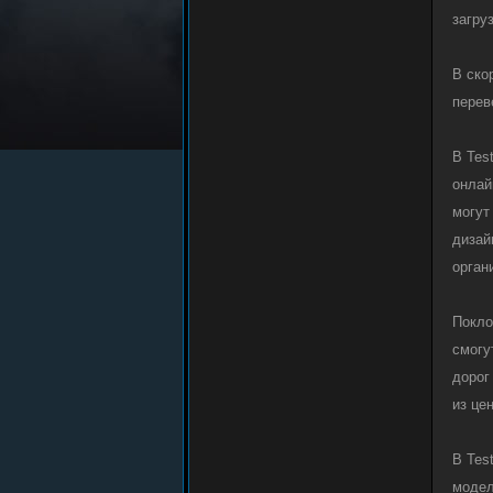
загру
В ско
перев
В Tes
онлай
могут
дизай
орган
Покло
смогу
дорог
из це
В Tes
модел