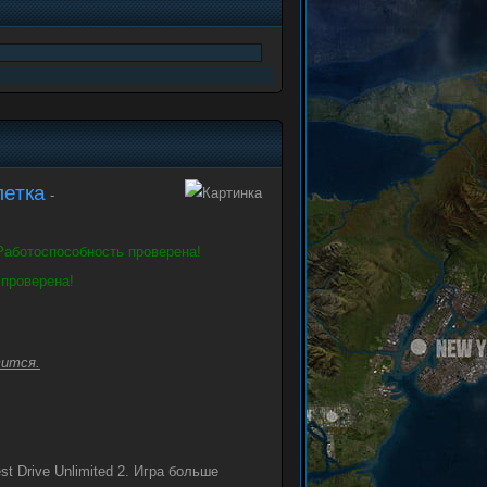
летка
-
Работоспособность проверена!
 проверена!
вится.
t Drive Unlimited 2. Игра больше