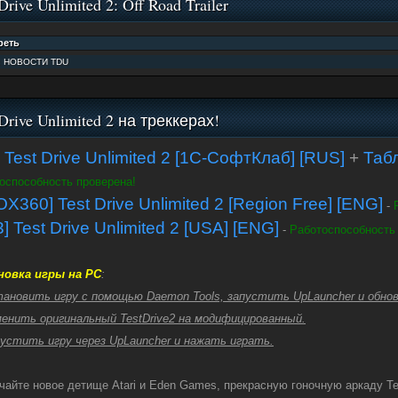
Drive Unlimited 2: Off Road Trailer
:
НОВОСТИ TDU
 Drive Unlimited 2 на треккерах!
 Test Drive Unlimited 2 [1С-СофтКлаб] [RUS]
+
Таб
оспособность проверена!
X360] Test Drive Unlimited 2 [Region Free] [ENG]
-
] Test Drive Unlimited 2 [USA] [ENG]
-
Работоспособность
новка игры на PC
:
тановить игру с помощью Daemon Tools, запустить UpLauncher и обно
менить оригинальный TestDrive2 на модифицированный.
пустить игру через UpLauncher и нажать играть.
чайте новое детище Atari и Eden Games, прекрасную гоночную аркаду Tes