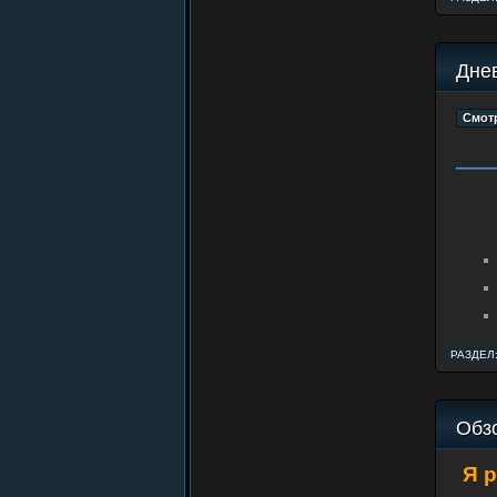
Днев
РАЗДЕЛ
Обз
Я р