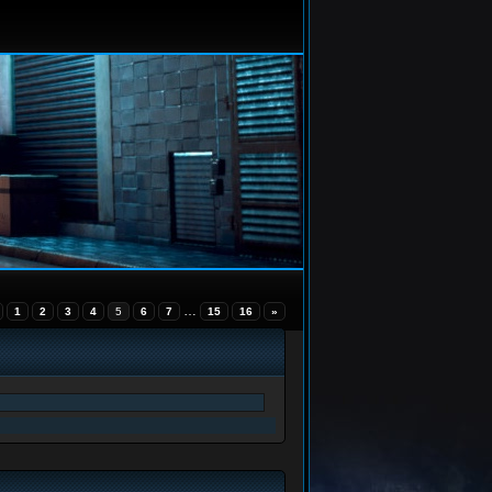
…
1
2
3
4
5
6
7
15
16
»