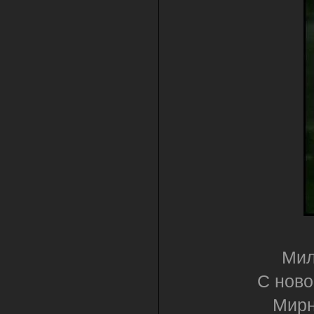
Мил
С ново
Мирн