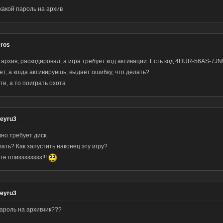
какой пароль на архив
eros
 архив, раскодировал, а игра требует код активации. Есть код 4HUR-56AS-7J
т, а когда активируешь, выдает ошибку, что делать?
е, а то поиграть охота
eyru3
но требует диск.
ать? Как запустить наконец эту игру?
те плизззззззз!!!
eyru3
пароль на архивчик???