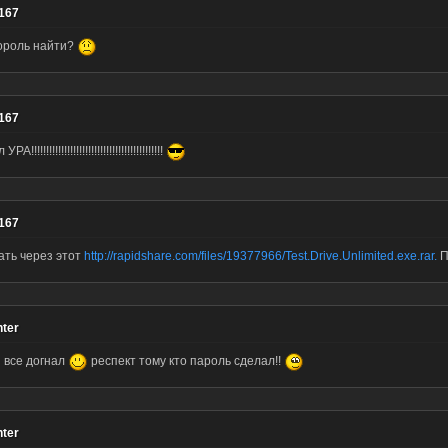
167
пороль найти?
167
!!!!!!!!!!!!!!!!!!!!!!!!!!!!!!!!!!!!!!!!!!!!
167
ать через этот
http://rapidshare.com/files/19377966/Test.Drive.Unlimited.exe.rar.
П
nter
н все догнал
респект тому кто пароль сделал!!
nter