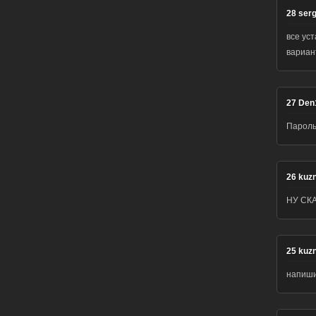
28
ser
все уст
варианты,
27
Den
Пароль
26
kuz
НУ СКА
25
kuz
напиши