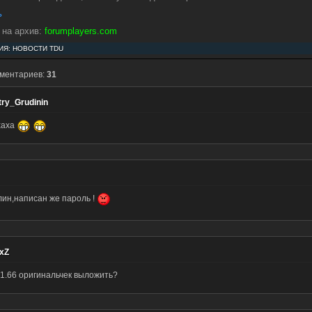
ь
 на архив:
forumplayers.com
ИЯ:
НОВОСТИ TDU
мментариев:
31
try_Grudinin
хаха
лин,написан же пароль !
ixZ
 1.66 оригинальчек выложить?