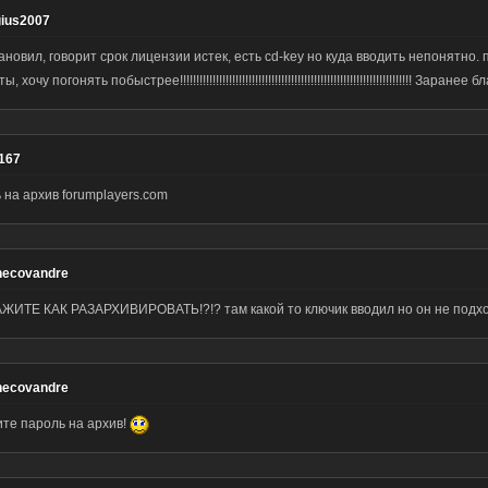
gius2007
ановил, говорит срок лицензии истек, есть cd-key но куда вводить непонятно.
 хочу погонять побыстрее!!!!!!!!!!!!!!!!!!!!!!!!!!!!!!!!!!!!!!!!!!!!!!!!!!!!!!!!!!!!!!!!!!!!!!! Заран
167
 на архив forumplayers.com
necovandre
ЖИТЕ КАК РАЗАРХИВИРОВАТЬ!?!? там какой то ключик вводил но он не подх
necovandre
те пароль на архив!