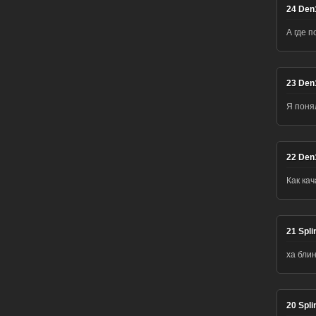
24
Den
А где 
23
Den
Я понял УРА
22
Den
Как кач
21
Spli
ха бли
20
Spli