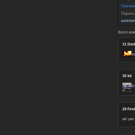
Скачат
Пароль
КАТЕГОР
Всего ко
31
Dmi
а
30
kit
Б
29
Fen
мб уже