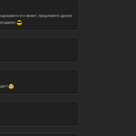
 подскажите кто может, предложите другие
ее благодарен
одит!