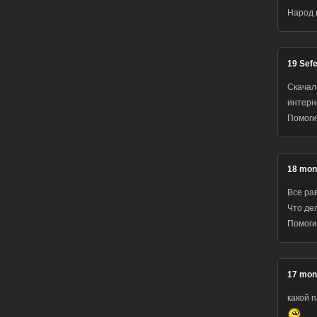
Народ 
19
Sef
Скачал
интерне
Помогит
18
mon
Все рав
Что дел
Помоги
17
mon
какой 