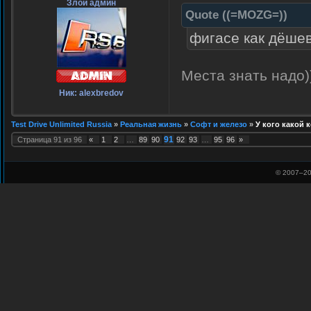
Злой админ
Quote
(
(=MOZG=)
)
фигасе как дёше
Места знать надо)
Ник: alexbredov
Test Drive Unlimited Russia
»
Реальная жизнь
»
Софт и железо
»
У кого какой
91
Страница
91
из
96
«
1
2
…
89
90
92
93
…
95
96
»
© 2007–
20