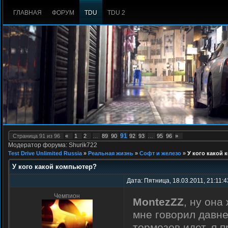
ГЛАВНАЯ
ФОРУМ
TDU
TDU 2
91
Страница
91
из
96
«
1
2
…
89
90
92
93
…
95
96
»
Модератор форума: Shurik722
Test Drive Unlimited Russia
»
Реальная жизнь
»
Софт и железо
»
У кого какой
У кого какой компьютер?
Дата: Пятница, 18.03.2011, 21:11:
Чемпион
MontezZZ
, ну она
мне говорил давне
тормозов идет, я 