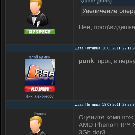
Quote
(
punk
)
Увеличение опера
Нее, проц\видяшк
Дата: Пятница, 18.03.2011, 22:11:
Злой админ
punk
, проц в пер
Ник: alexbredov
Дата: Пятница, 18.03.2011, 23:27:
Ученик
Оцените комп пож.
AMD Phenom II™ X
3Gb ddr3