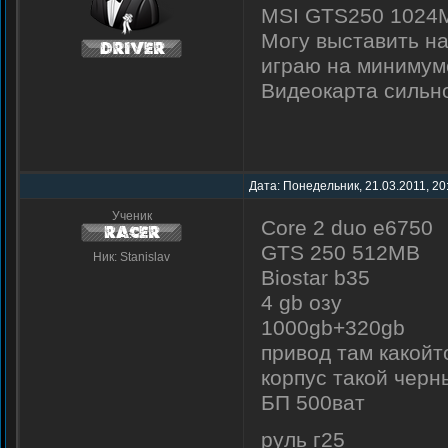
MSI GTS250 1024
Могу выставить на
играю на минимум
Видеокарта сильно
Дата: Понедельник, 21.03.2011, 20
Ученик
Core 2 duo e6750
GTS 250 512MB
Ник: Stanislav
Biostar b35
4 gb озу
1000gb+320gb
привод там какойт
корпус такой черн
БП 500ват
руль г25